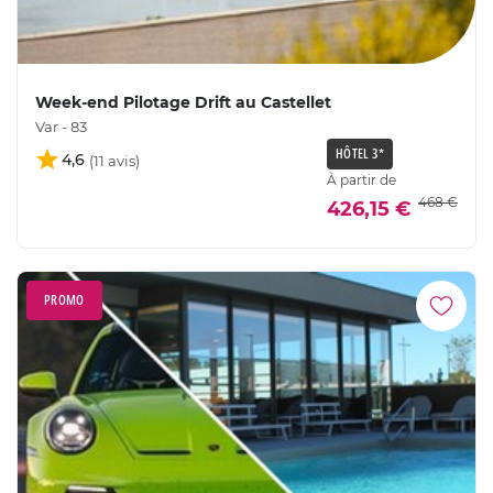
Week-end Pilotage Drift au Castellet
Var - 83
HÔTEL 3*
4,6
À partir de
468 €
426,15 €
PROMO