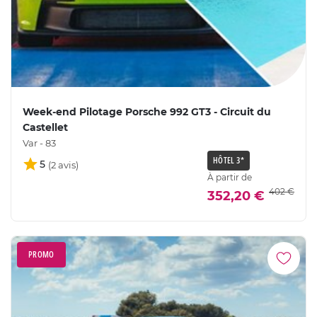
Week-end Pilotage Porsche 992 GT3 - Circuit du
Castellet
Var - 83
HÔTEL 3*
5
À partir de
402 €
352,20 €
PROMO