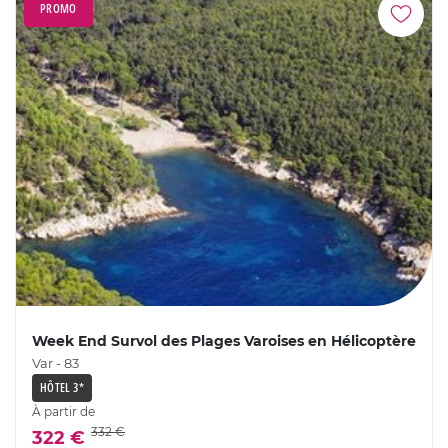
PROMO
Week End Survol des Plages Varoises en Hélicoptère
Var - 83
HÔTEL 3*
À partir de
332 €
322 €