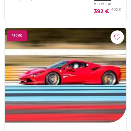
À partir de
402 €
392 €
PROMO