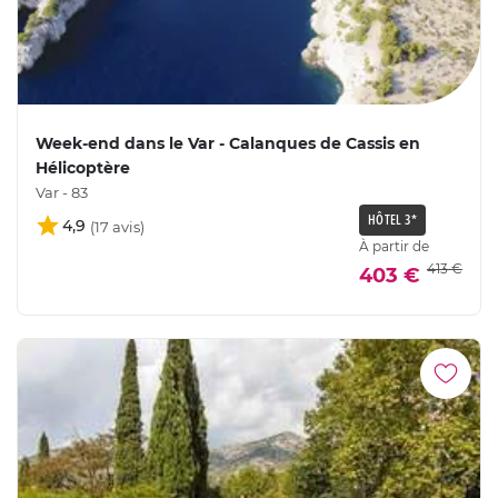
Week-end dans le Var - Calanques de Cassis en
Hélicoptère
Var - 83
HÔTEL 3*
4,9
À partir de
413 €
403 €