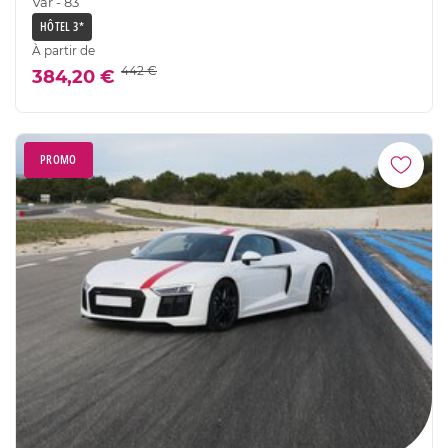
Var - 83
HÔTEL 3*
À partir de
442 €
384,20 €
PROMO