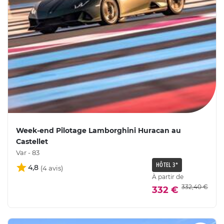
Week-end Pilotage Lamborghini Huracan au
Castellet
Var - 83
HÔTEL 3*
4,8
À partir de
332,40 €
332 €