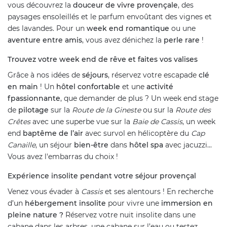
vous découvrez la
douceur de vivre provençale
, des
paysages ensoleillés et le parfum envoûtant des vignes et
des lavandes. Pour un
week end romantique
ou une
aventure entre amis
, vous avez dénichez la
perle rare
!
Trouvez votre week end de rêve et faites vos valises
Grâce à nos idées de
séjours
, réservez votre escapade
clé
en main
! Un
hôtel confortable
et une
activité
fpassionnante
, que demander de plus ? Un week end stage
de
pilotage
sur la
Route de la Gineste
ou sur la
Route des
Crêtes
avec une superbe vue sur la
Baie de Cassis
, un week
end
baptême de l’air
avec survol en hélicoptère du
Cap
Canaille
, un séjour
bien-être
dans
hôtel spa
avec jacuzzi...
Vous avez l'embarras du choix !
Expérience insolite pendant votre séjour provençal
Venez vous évader à
Cassis
et ses alentours ! En recherche
d’un
hébergement insolite
pour vivre une
immersion en
pleine nature ?
Réservez votre nuit insolite dans une
cabane dans les arbres, une cabane sur l’eau ou testez