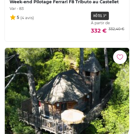
Week-end Pilotage Ferrari F8 Tributo au Castellet
Var - 83
HÔTEL 3*
5
À partir de
332,40 €
332 €