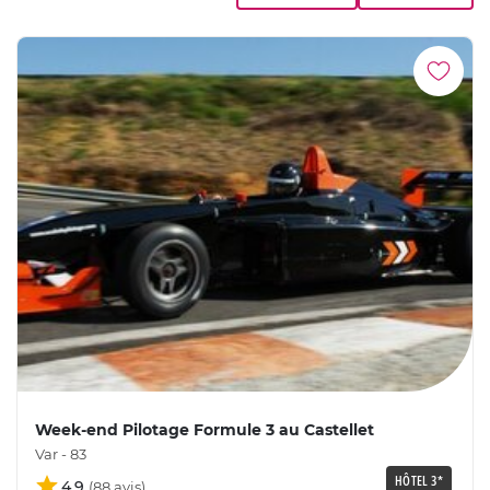
Week-end Pilotage Formule 3 au Castellet
Var - 83
HÔTEL 3*
4,9