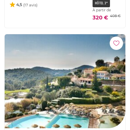
HÔTEL 3*
4,5
À partir de
408 €
320 €