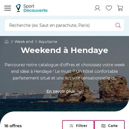
Week end
Aquitaine
Weekend à Hendaye
Parcourez notre catalogue d'offres et choisissez votre week
end idéal à Hendaye ! Le must ? Un hôtel confortable
parfaitement situé et une activité sensationnelle ou
relaxante selon vos goûts. Un week-end spa, un séjour
gourmand ou une escapade dans les airs avec survol de la
En savoir plus
côte en hélicoptère.... Trouvez enfin le week-end à votre
image et réservez dès maintenant pour vivre une
expérience inoubliable en terre basque !
16 offres
Filtrer
Carte