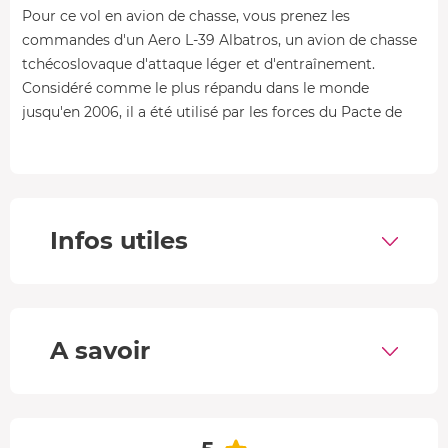
Pour ce vol en avion de chasse, vous prenez les
commandes d'un Aero L-39 Albatros, un avion de chasse
tchécoslovaque d'attaque léger et d'entraînement.
Considéré comme le plus répandu dans le monde
jusqu'en 2006, il a été utilisé par les forces du Pacte de
Varsovie et est toujours en service.
Doté d'un
turboréacteur sans post-combustion et d'un cockpit
ultra moderne
, il peut voler jusqu'à 910 km/h et proposer
des figures de voltige dans le ciel !
Infos utiles
Découvrir le pilotage d'avion de chasse en région
Occitanie
• A l'aéroport, vous faites la connaissance de l'équipe qui
s'occupe de vous et de votre instructeur, un pilote
A savoir
professionnel. Vous commencez votre activité en enfilant
l'équipement de pilote
: casque, bottines de vol et
combinaison anti-G.
• Vous passez ensuite au briefing sur les mesures de