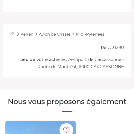
peu plus loin...
• A l'issue de ce vol pédagogique, le pilote reprend le plein
contrôle de l'appareil pour l'atterrissage. La vidéo de
votre vol est envoyée quelques jours après.
Aérien
Avion de Chasse
Midi-Pyrénées
Réf. :
31290
Lieu de votre activité
: Aéroport de Carcassonne -
Route de Montréal, 11000 CARCASSONNE
Nous vous proposons également