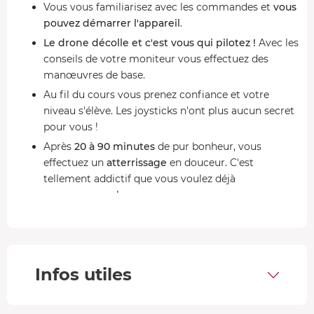
Vous vous familiarisez avec les commandes et
vous
pouvez démarrer l'appareil
.
Le drone décolle et c'est vous qui pilotez !
Avec les
conseils de votre moniteur vous effectuez des
manœuvres de base.
Au fil du cours vous prenez confiance et votre
niveau s'élève. Les joysticks n'ont plus aucun secret
pour vous !
Après
20 à 90 minutes
de pur bonheur, vous
effectuez un
atterrissage
en douceur. C'est
tellement addictif que vous voulez déjà
recommencer !
Devenez un véritable expert du pilotage de drone
Durant votre initiation au pilotage de drone de loisir vous
apprenez à mettre en route l'appareil en toute sécurité et
Infos utiles
à
régler ses paramètres
pour une session de vol réussie.
Vous vous familiarisez avec les commandes
et