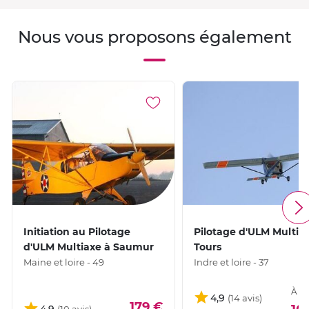
Nous vous proposons également
Initiation au Pilotage
Pilotage d'ULM Multia
d'ULM Multiaxe à Saumur
Tours
Maine et loire - 49
Indre et loire - 37
À pa
4,9
179 €
4,9