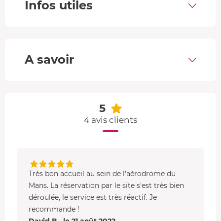
Atterrissage.
Infos utiles
L'ULM pendulaire
L'ULM pendulaire dans lequel vous pilotez est de la
marque Air Creation. Doté d'une
grande voile delta
et
A savoir
d'un moteur, il offre une vue imprenable sur les paysages
de la Sarthe avec son cockpit ouvert.
Très facile à diriger
en suivant le principe du pendule
, il utilise le vent et la
puissance du moteur.
5
4 avis clients
Très bon accueil au sein de l'aérodrome du
Mans. La réservation par le site s'est très bien
déroulée, le service est très réactif. Je
recommande !
David B., le 21 août 2022