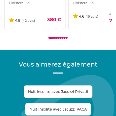
Finistère - 29
Finistère - 29
À pa
4,6
380 €
79
4,8
Vous aimerez également
Nuit Insolite avec Jacuzzi Privatif
Nuit Insolite avec Jacuzzi PACA