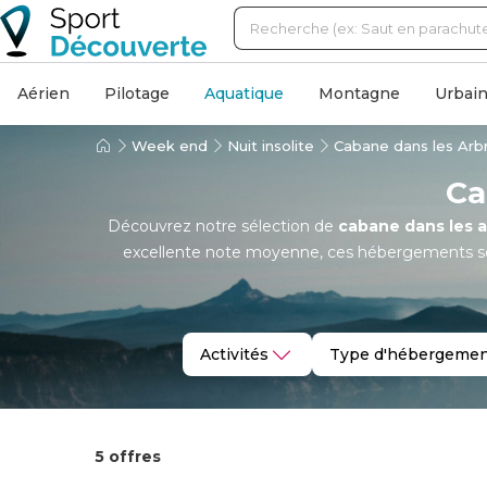
Aérien
Pilotage
Aquatique
Montagne
Urbai
Week end
Nuit insolite
Cabane dans les Arbr
Ca
Découvrez notre sélection de
cabane dans les a
excellente note moyenne, ces hébergements so
parenthèse ressourçante en duo ou en 
Activités
Type d'hébergemen
5 offres