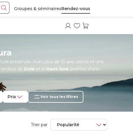
Groupes & séminaires
Rendez-vous
ura
ture préservée. Avec plus de 10 avis clients et une
 secteur de
Dole
et le
Haut-Jura
, profitez d’une
s maintenant, en couple ou en famille.
Prix
Voir tous les filtres
Trier par