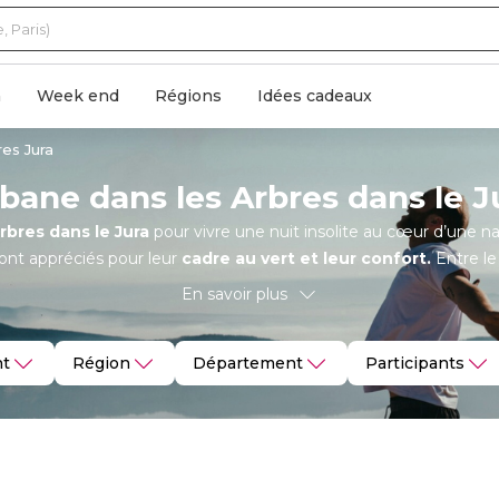
n
Week end
Régions
Idées cadeaux
es Jura
bane dans les Arbres dans le J
rbres dans le Jura
pour vivre une nuit insolite au cœur d’une na
nt appréciés pour leur
cadre au vert et leur confort.
Entre le
famille. Réservez votre cabane dans les arbres dans le Jura dè
En savoir plus
t
Région
Département
Participants