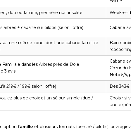
calme
t, duo ou famille, première nuit insolite
Week-end 
 arbres + cabane sur pilotis (selon l’offre)
Cabane ave
es sur une même zone, dont une cabane familiale
Bain nordi
e
“cocoonin
Cabane ave
 Familiale dans les Arbres près de Dole
Cœur du H
e 3 avis
Note 5/5, p
’à 219€ / 199€ selon l’offre)
Dès 343€
 voulez plus de choix et un séjour simple (duo /
Choisir si
une expéri
ec option
famille
et plusieurs formats (perché / pilotis), privilégie