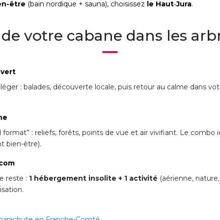
en-être
(bain nordique + sauna), choisissez
le Haut‑Jura
.
 de votre cabane dans les arbr
vert
éger : balades, découverte locale, puis retour au calme dans vot
ne
ormat” : reliefs, forêts, points de vue et air vivifiant. Le combo 
 bien-être).
.com
e reste :
1 hébergement insolite + 1 activité
(aérienne, nature,
sation.
 parachute en Franche-Comté