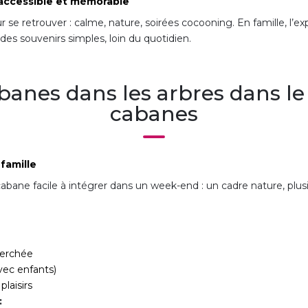
 accessible et mémorable
ur se retrouver : calme, nature, soirées cocooning. En famille, l
des souvenirs simples, loin du quotidien.
banes dans les arbres dans le J
cabanes
famille
abane facile à intégrer dans un week-end : un cadre nature, plusi
perchée
vec enfants)
plaisirs
: