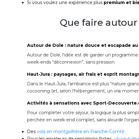
Si vous voulez une expérience plus
premium et bi
Que faire autour
Autour de Dole : nature douce et escapade au 
Autour de Dole, l’idée est de garder un programme l
week-ends “déconnexion”, sans pression.
Haut-Jura : paysages, air frais et esprit montag
Dans le Haut‑Jura, l’ambiance est plus “nature grand f
cocooning (et, selon l’hébergement, un vrai moment
Activités à sensations avec Sport-Decouverte
Pour compléter votre séjour, la logique la plus simpl
perchée en week-end complet, sans alourdir l’organi
Des
vols en montgolfière en Franche-Comté
Pour les amateurs de sensations fortes,
un saut en