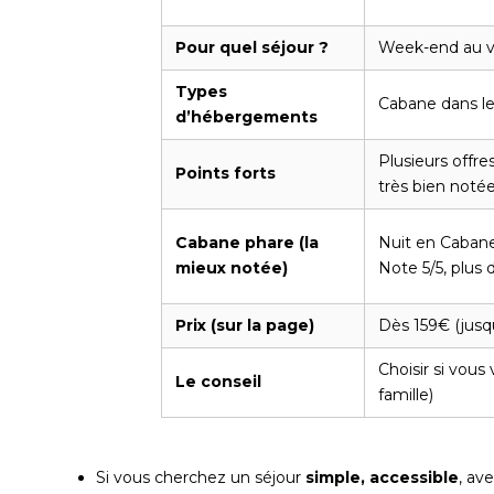
Pour quel séjour ?
Week-end au ver
Types
Cabane dans les
d’hébergements
Plusieurs offr
Points forts
très bien noté
Cabane phare (la
Nuit en Cabane
mieux notée)
Note 5/5, plus d
Prix (sur la page)
Dès 159€ (jusqu
Choisir si vous
Le conseil
famille)
Si vous cherchez un séjour
simple, accessible
, av