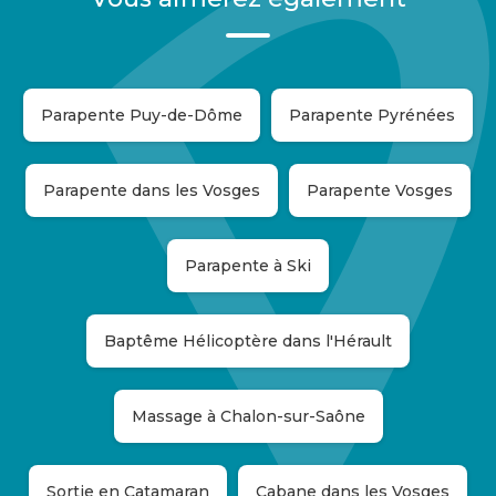
Parapente Puy-de-Dôme
Parapente Pyrénées
Parapente dans les Vosges
Parapente Vosges
Parapente à Ski
Baptême Hélicoptère dans l'Hérault
Massage à Chalon-sur-Saône
Sortie en Catamaran
Cabane dans les Vosges