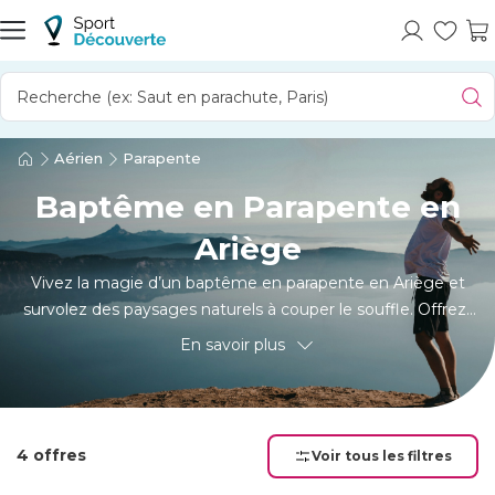
Aérien
Parapente
Baptême en Parapente en
Ariège
Vivez la magie d’un baptême en parapente en Ariège et
survolez des paysages naturels à couper le souffle. Offrez-
vous un vol en parapente encadré par une école spécialisée
En savoir plus
pour une première expérience aérienne inoubliable. Que ce
soit pour un baptême de l’air ou un premier cours
d’initiation, profitez d’un moment de liberté totale au-
dessus des montagnes verdoyantes et des vallées
4 offres
Voir tous les filtres
préservées de l’Ariège. L’occasion idéale de faire du
parapente dans un décor naturel d’exception.