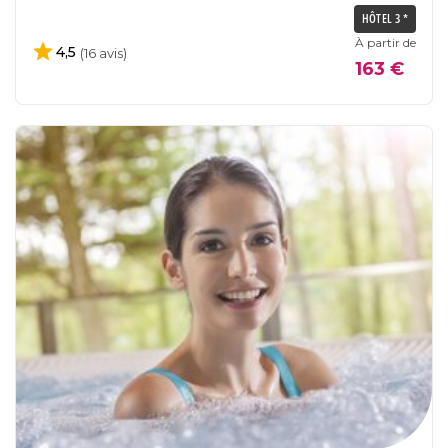
HÔTEL 3 *
À partir de
4,5
(16 avis)
163 €