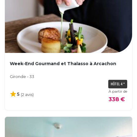
Week-End Gourmand et Thalasso à Arcachon
Gironde - 33
HÔTEL 4 *
À partir de
5
(2 avis)
338 €