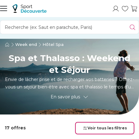
Week end
Hôtel Spa
Spa et Thalasso : Weekend
et Séjour
Envie de lâcher prise et de recharger vos batteries ? Offrez-
vous un séjour bien-être avec spa et thalasso le temps d’un
weekend ou de quelques jours. Entre massages, bains
En savoir plus
bouillonnants et cure revitalisante, chaque instant devient
une invitation à la détente. Que ce soit en bord de mer ou
dans un cadre paisible, ce type de séjour vous promet une
expérience régénérante, idéale pour retrouver équilibre et
17 offres
Voir tous les filtres
sérénité.