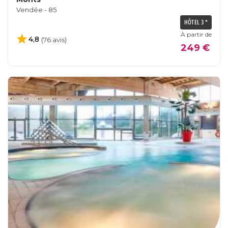
Vendée - 85
HÔTEL 3 *
À partir de
4,8
(76 avis)
249 €