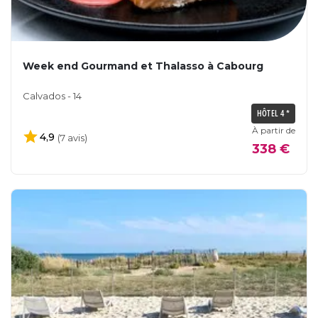
Week end Gourmand et Thalasso à Cabourg
Calvados - 14
HÔTEL 4 *
À partir de
4,9
(7 avis)
338 €