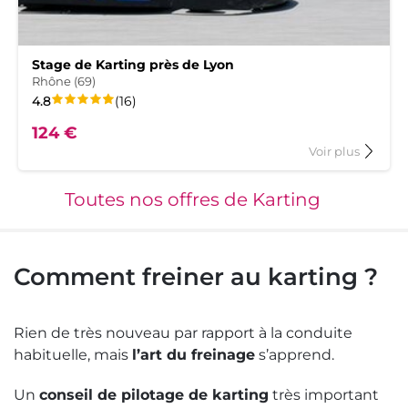
Stage de Karting près de Lyon
Rhône (69)
La
sur
avis
4.8
(16
)
note
5.
124 €
de
ce
à
Voir plus
s
produit
propos
du
est
t
produit
Toutes nos offres de Karting
ns
Stage
de
g
Karting
près
ud
de
Comment freiner au karting ?
Lyon
Rien de très nouveau par rapport à la conduite
habituelle, mais
l’art du freinage
s’apprend.
Un
conseil de pilotage de karting
très important