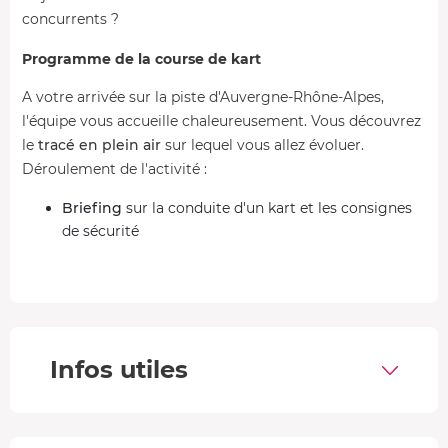
concurrents ?
Programme de la course de kart
A votre arrivée sur la piste d'Auvergne-Rhône-Alpes,
l'équipe vous accueille chaleureusement. Vous découvrez
le
tracé en plein air
sur lequel vous allez évoluer.
Déroulement de l'activité :
Briefing
sur la conduite d'un kart et les consignes
de sécurité
Equipement
: casque et cagoule
Installation au volant du kart et
début de la course
(3x10 min ou 10x10 min)
Fin de la session et
débriefing
.
Infos utiles