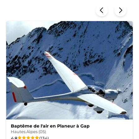
Baptême de l'air en Planeur à Gap
Hautes Alpes (05)
La
sur
avis
4.8
(134
)