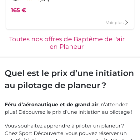
note
5.
165 €
de
ce
produit
à
Voir plus
est
s
propos
du
t
produit
Toutes nos offres de Baptême de l'air
me
Baptêm
en Planeur
de
l'air
en
ur
Planeur
à
Quel est le prix d’une initiation
éry
Gap
au pilotage de planeur ?
Féru d’aéronautique et de grand air
, n’attendez
plus ! Découvrez le prix d’une initiation au pilotage !
Vous souhaitez apprendre à piloter un planeur ?
Chez Sport Découverte, vous pouvez réserver un