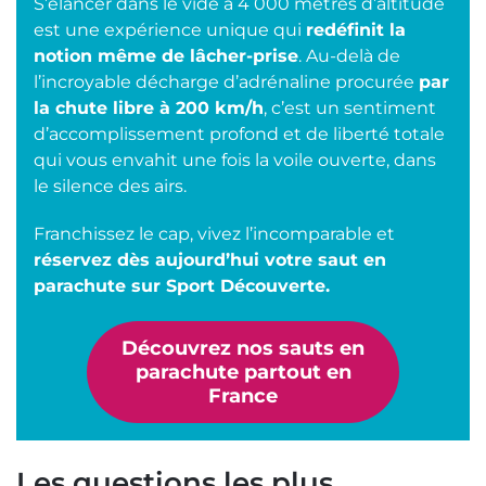
S’élancer dans le vide à 4 000 mètres d’altitude
est une expérience unique qui
redéfinit la
notion même de lâcher-prise
. Au-delà de
l’incroyable décharge d’adrénaline procurée
par
la chute libre à 200 km/h
, c’est un sentiment
d’accomplissement profond et de liberté totale
qui vous envahit une fois la voile ouverte, dans
le silence des airs.
Franchissez le cap, vivez l’incomparable et
réservez dès aujourd’hui votre saut en
parachute sur Sport Découverte.
Découvrez nos sauts en
parachute partout en
France
Les questions les plus