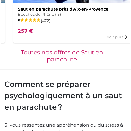
Saut en parachute près d'Aix-en-Provence
Bouches du Rhône (13)
La
sur
avis
5
(472
)
note
5.
257 €
de
ce
à
Voir plus
s
produit
propos
du
est
t
produit
Toutes nos offres de Saut en
Saut
parachute
en
hute
parachu
em
près
d'Aix-
en-
Comment se préparer
d
Provenc
psychologiquement à un saut
en parachute ?
Si vous ressentez une appréhension ou du stress à