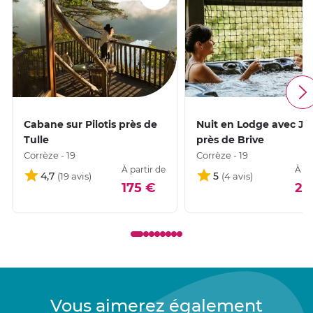
Cabane sur Pilotis près de
Nuit en Lodge avec Ja
Tulle
près de Brive
Corrèze - 19
Corrèze - 19
À partir de
À pa
4,7
5
175 €
24
Vous aimerez également