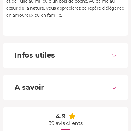
et de Tulle au milieu d'un bois de poche. Au calme
au
cœur de la nature
, vous apprécierez ce repère d'élégance
en amoureux ou en famille.
Les petits déjeuners (pdj) sont
disponibles à votre
convenance
. Vous pouvez aussi demander la préparation
de paniers repas en supplément.
La
formule VIP est une offre romantique
avec une
Infos utiles
bouteille de champagne et des toasts que vous pourrez
apprécier tout en profitant du spa privatif.
La cabane dans les arbres
A savoir
La cabane est située à 4 m de hauteur sur pilotis. D'une
superficie de 80 m², elle est équipée d'un Spa avec
jacuzzi
sur la terrasse et sauna tropical
, parfait pour admirer la
nature depuis la baie vitrée.
4.9
Elle est composée d'une suite parentale avec
lit Queen
39 avis clients
Size
, à l'étage d'une mezzanine avec un espace nuit pour