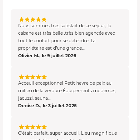
les enfants, d'une pièce à vivre avec cuisine équipée (four
traditionnel, plaque induction, lave-vaisselle), d'un poêle
Bioéthanol et d'une salle d’eau avec
douche à l'italienne
.
Nous sommes très satisfait de ce séjour, la
Vous disposez aussi de la climatisation, du WIFI gratuit,
cabane est très belle ,très bien agencée avec
de la TV satellite, d'enceintes & application SONOS, d'un
tout le confort pour se détendre. La
Ipad, d'un mini-bar et d'une machine à boisson chaude
propriétaire est d’une grande...
Nespresso.
Olivier M., le 9 juillet 2026
Acceuil exceptionnel Petit havre de paix au
milieu de la verdure Équipements modernes,
jacuzzi, sauna...
Denise D., le 3 juillet 2025
C’était parfait, super accueil. Lieu magnifique