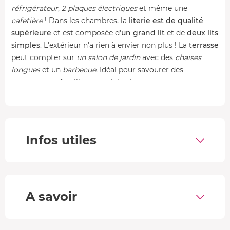
réfrigérateur
,
2 plaques électriques
et même une
cafetière
! Dans les chambres, la
literie est de qualité
supérieure
et est composée d'
un grand lit
et de
deux lits
simples
. L'extérieur n'a rien à envier non plus ! La
terrasse
peut compter sur
un salon de jardin
avec des
chaises
longues
et un
barbecue
. Idéal pour savourer des
moments en famille et en plein air.
Le petit-déjeuner
Votre panier petit-déjeuner vous sera amené chaque
matin devant votre porte
par votre hôte. Il est composé
Infos utiles
d'une
boisson chaude
(thé, café, chocolat ou ricoré
), d'un
jus de fruit
, d'un
croissant
, de
pain frais
, de
confiture
maison
et de
beurre
. Le petit-déjeuner parfait pour bien
débuter la journée !
A savoir
Nature et détente
Au cours de votre séjour insolite en famille vous pourrez