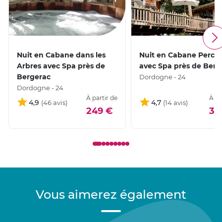
Nuit en Cabane dans les
Nuit en Cabane Perch
Arbres avec Spa près de
avec Spa près de Berg
Bergerac
Dordogne - 24
Dordogne - 24
À partir de
À pa
4,9
4,7
249 €
30
Vous aimerez également