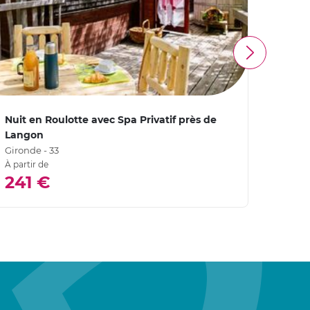
Nuit en Roulotte avec Spa Privatif près de
Nuit 
Langon
Girond
Gironde - 33
À partir de
4,
241 €