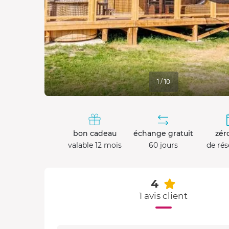
1 / 10
bon cadeau
échange gratuit
zéro
valable 12 mois
60 jours
de rés
4
1 avis client