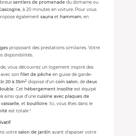
mbreux
sentiers de promenade
du domaine ou
 Gascogne
, à 20 minutes en voiture. Pour vous
ropose également
sauna
et
hammam
, en
dges
proposant des prestations similaires. Votre
 disponibilités.
nde, vous découvrez un logement inspiré des
, avec son
filet de pêche
en guise de garde-
2
de
20 à 35m
dispose d'un
coin salon
, de
deux
 double
. Cet
hébergement insolite
est équipé
es
ainsi que d'une
cuisine avec plaques de
 vaisselle
, et
bouilloire
. Ici, vous êtes dans le
nité
est totale !
vatif
ans votre
salon de jardin
avant d'apaiser votre