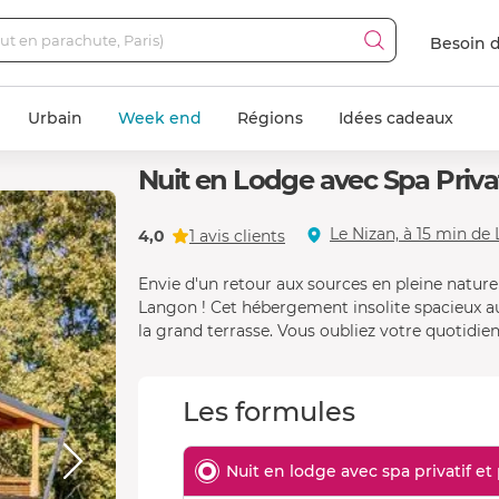
Besoin d
Urbain
Week end
Régions
Idées cadeaux
Nuit en Lodge avec Spa Priva
Le Nizan, à 15 min de
4,0
1 avis clients
Envie d'un retour aux sources en pleine natur
Langon ! Cet hébergement insolite spacieux au
la grand terrasse. Vous oubliez votre quotidien.
Les formules
Nuit en lodge avec spa privatif et 