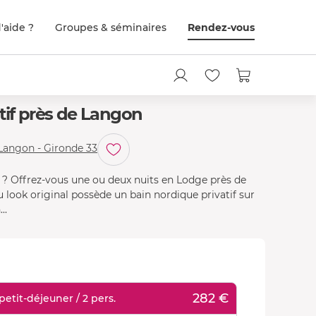
'aide ?
Groupes & séminaires
Rendez-vous
tif près de Langon
 Langon - Gironde 33
e ? Offrez-vous une ou deux nuits en Lodge près de
 look original possède un bain nordique privatif sur
..
282 €
petit-déjeuner / 2 pers.