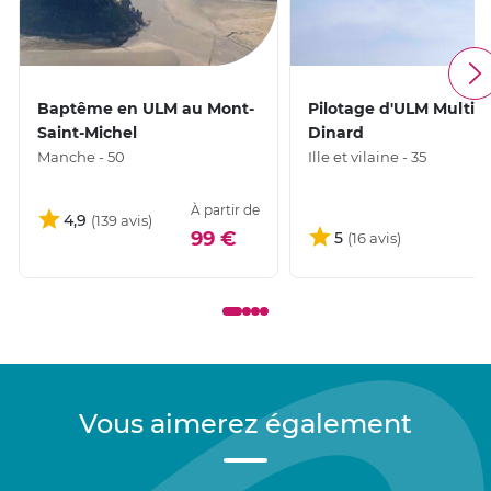
Baptême en ULM au Mont-
Pilotage d'ULM Multia
Saint-Michel
Dinard
Manche - 50
Ille et vilaine - 35
À partir de
4,9
1
99 €
5
Vous aimerez également