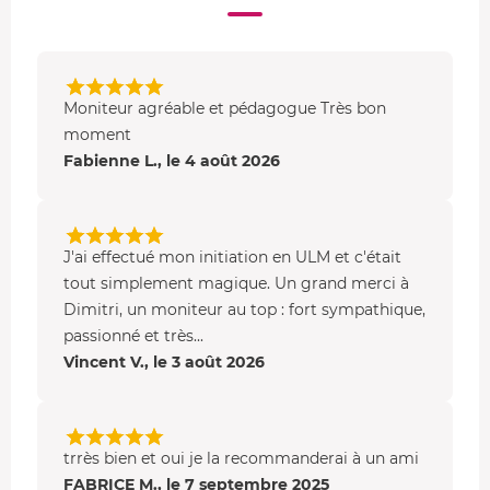
et les vérifications on-board.
Après l'
atterrissage
, vous ferez un
débrief
avec
votre pilote pour lui donner votre ressenti.
Moniteur agréable et pédagogue Très bon
ULM pendulaire ou multiaxe (au choix)
moment
Ulm pendulaire
Fabienne L., le 4 août 2026
L'
Ultra-Léger Motorisé
est ce qu'on appelle "le 4x4 de
l'ULM". Il peut atterrir sur des terrains difficiles et de
petite taille assez facilement. Son anatomie est
J'ai effectué mon initiation en ULM et c'était
constituée de trois éléments principaux: le
moteur à
tout simplement magique. Un grand merci à
hélice
situé à l'arrière, le
chariot biplace
sur lequel est
Dimitri, un moniteur au top : fort sympathique,
fixé le moteur et l'
aile delta
qui surplombe l'ensemble.
passionné et très...
C'est un appareil polyvalent qui enregistre de
belles
Vincent V., le 3 août 2026
performances
, il est souvent comparé à la moto des airs.
Ulm multiaxe
Le multiaxe est un appareil ressemblant étrangement à
trrès bien et oui je la recommanderai à un ami
un petit avion caréné la différence est le poids. ULM
FABRICE M., le 7 septembre 2025