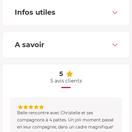
Une sortie en cani-kart c'est la promesse d'un moment
Infos utiles
de liberté totale, en plein cœur de la nature. Vous êtes
tracté par un
attelage composé de 8 à 12
huskies de
Sibérie
. Vous traversez des vignes, des champs et des
vallées le temps d'une paisible randonnée en cani-kart !
A savoir
5
5 avis clients
Belle rencontre avec Christelle et ses
compagnons à 4 pattes. Un joli moment passé
en leur compagnie, dans un cadre magnifique!