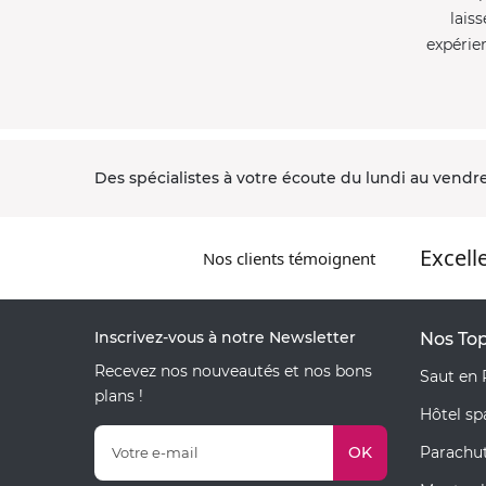
laiss
expérie
Des spécialistes à votre écoute du lundi au vendre
Excell
Nos clients témoignent
Inscrivez-vous à notre Newsletter
Nos Top
Recevez nos nouveautés et nos bons
Saut en 
plans !
Hôtel s
OK
Parachu