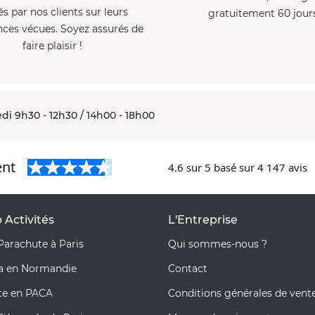
és par nos clients sur leurs
gratuitement 60 jour
nces vécues. Soyez assurés de
faire plaisir !
di 9h30 - 12h30 / 14h00 - 18h00
ent
4.6
sur 5 basé sur
4 147
avis
 Activités
L'Entreprise
Parachute à Paris
Qui sommes-nous ?
pa en Normandie
Contact
te en PACA
Conditions générales de vent