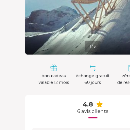
1 / 3
bon cadeau
échange gratuit
zéro
valable 12 mois
60 jours
de rés
4.8
6 avis clients