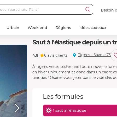
Besoin d
Urbain
Week end
Régions
Idées cadeaux
Saut à l'élastique depuis un t
Tignes - Savoie 73
4,8
6 avis clients
À Tignes venez tester une toute nouvelle forme
en hiver uniquement et donc dans un cadre exc
uniques ! Oserez-vous jeter dans le vide skis a
Les formules
1 saut à l'élastique