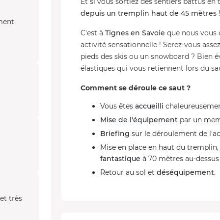
Et si vous sortiez des sentiers battus en 
depuis un tremplin haut de 45 mètres
iment
C'est à
Tignes en Savoie
que nous vous 
activité sensationnelle ! Serez-vous asse
pieds des skis ou un snowboard ? Bien 
élastiques qui vous retiennent lors du sa
Comment se déroule ce saut ?
Vous êtes
accueilli
chaleureusement
Mise de l'équipement
par un memb
Briefing
sur le déroulement de l'ac
Mise en place en haut du tremplin,
fantastique
à 70 mètres au-dessus 
Retour au sol et
déséquipement
.
et très