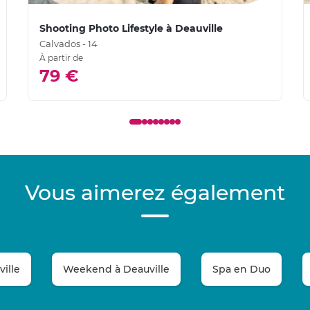
Shooting Photo Lifestyle à Deauville
Calvados - 14
À partir de
79 €
Vous aimerez également
ille
Weekend à Deauville
Spa en Duo