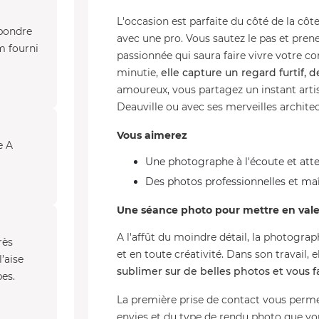
L'occasion est parfaite du côté de la côt
épondre
avec une pro. Vous sautez le pas et pre
m fourni
passionnée qui saura faire vivre votre c
minutie,
elle capture un regard furtif, 
amoureux, vous partagez un instant arti
Deauville ou avec ses merveilles archite
Vous aimerez
e A
Une photographe à l'écoute et atte
Des photos professionnelles et maî
Une séance photo pour mettre en vale
A l'affût du moindre détail, la photogra
rès
et en toute créativité. Dans son travail, 
’aise
sublimer sur de belles photos et vous fa
bes.
La première prise de contact vous permet
envies et du type de rendu photo que vo