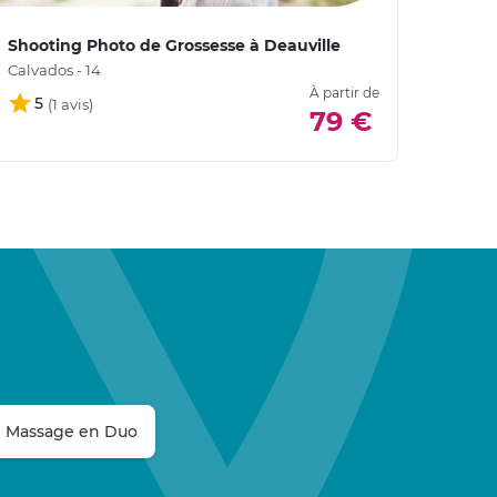
Shooting Photo de Grossesse à Deauville
Séanc
Calvados - 14
Calvad
À partir de
5
5
79 €
Massage en Duo