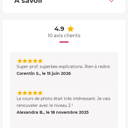
A savoir
Sensibilité du capteur
.
Composition
d'une image : lignes de force et de
fuite, règle des tiers, nombre d'or.
4.9
-
Niveau 2 / Lumière et couleurs (4h)
:
10 avis clients
Gérer la
luminosité
dans une zone sombre ou sur
des sujets contrastés.
Réussir les réglages lors d'une
sous-exposition
.
Lecture des histogrammes
.
Super prof, superbes explications. Rien à redire
Maîtriser la
qualité de la lumière
: couleurs trop
Corentin S., le 15 juin 2026
vives ou orangées, balance des blancs.
Apprendre la photo en
noir et blanc
.
Modes de mesure de la lumière,
correction
Le cours de photo était très intéressant. Je vais
d'exposition
.
renouveler avec le niveau 2 !
Alexandra B., le 18 novembre 2025