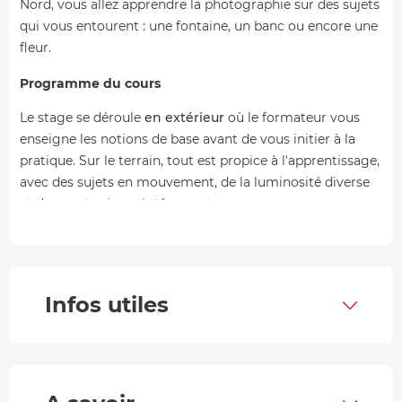
Nord, vous allez apprendre la photographie sur des sujets
qui vous entourent : une fontaine, un banc ou encore une
fleur.
Programme du cours
Le stage se déroule
en extérieur
où le formateur vous
enseigne les notions de base avant de vous initier à la
pratique. Sur le terrain, tout est propice à l'apprentissage,
avec des sujets en mouvement, de la luminosité diverse
et des contre-jours intéressants.
-
Niveau 1 / Sortez du mode automatique (4h)
:
Paramètres essentiels de la
prise de vue
.
Infos utiles
Maîtriser un
sujet immobile
: ouverture du
diaphragme, mise au point, sujet net et fond flou
(ou l'inverse).
Sujet en
mouvement
: figer un mouvement, effet «
filé », impression de vitesse.