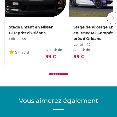
Stage Enfant en Nissan
Stage de Pilotage Enf
GTR près d'Orléans
en BMW M2 Compétiti
près d'Orléans
Loiret - 45
Loiret - 45
À partir de
À partir de
5
99 €
89 €
Vous aimerez également