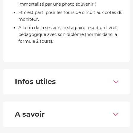
immortalisé par une photo souvenir !
Et c'est parti pour les tours de circuit aux côtés du
moniteur.
A la fin de la session, le stagiaire reçoit un livret
pédagogique avec son diplôme (hormis dans la
formule 2 tours).
Apprendre à conduire en toute sécurité
Dotée d'un moteur V10 de 560 chevaux, la Lamborghini
Gallardo LP 560 est une supercar d'exception. Grâce à sa
boîte de vitesse robotisée et ses doubles commandes,
Infos utiles
elle est parfaitement adaptée aux juniors.
Formule Fun
Sur 2 tours de circuit, le stagiaire apprend à manier le
A savoir
volant et à projeter le regard (pas d'accès au pédalier).
Formule Bronze