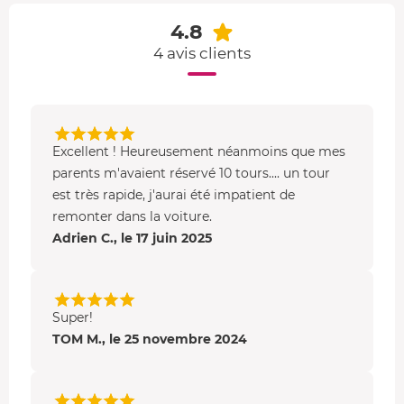
Sur 5 tours, le stagiaire apprend à manier le volant et à
projeter le regard. Il accède à l’accélérateur à
4.8
l'appréciation du moniteur.
4 avis clients
Formule Argent
Sur 10 tours, le stagiaire manie le volant et accède
progressivement à l’accélérateur et au freinage sur l'avis
Excellent ! Heureusement néanmoins que mes
du moniteur.
parents m'avaient réservé 10 tours.... un tour
Formule Or
est très rapide, j'aurai été impatient de
remonter dans la voiture.
Sur 15 tours, le stagiaire manie le volant, gère
Adrien C., le 17 juin 2025
l’accélérateur, le freinage et enfin, le passage des vitesses
en fonction de ses acquisitions.
Super!
TOM M., le 25 novembre 2024