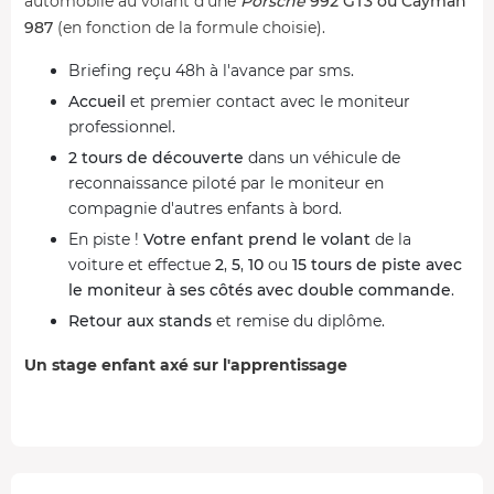
automobile au volant d'une
Porsche
992 GT3 ou Cayman
987
(en fonction de la formule choisie).
Briefing reçu 48h à l'avance par sms.
Accueil
et premier contact avec le moniteur
professionnel.
2 tours de découverte
dans un véhicule de
reconnaissance piloté par le moniteur en
compagnie d'autres enfants à bord.
En piste !
Votre enfant prend le volant
de la
voiture et effectue
2
,
5
,
10
ou
15
tours de piste avec
le moniteur à ses côtés avec double commande
.
Retour aux stands
et remise du diplôme.
Un stage enfant axé sur l'apprentissage
Formule 2 tours
Apprentissage du
maniement du volant
et
projection
du regard
pour mieux anticiper pendant 2 tours de piste.
Pas d'accès au pédalier de la voiture dans cette formule