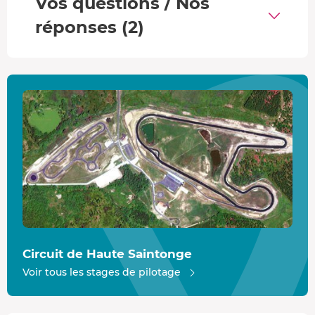
Vos questions / Nos
17h45 : Remise des diplômes.
réponses (2)
Formule Renault 2000
La
Formule Renault 2000
se positionne juste avant la
Formule 1. Elle est considérée comme l'anti chambre vers
cette discipline. Équipéed'une coque carbone et d'un
moteur 4 cylindres de 16 soupapes, elle développe 200 CV
pour 490 kg seulement.
A puissance maximale,
elle atteint les 7 000 tr/mn à 250
km/h
. Avec sa boîte de vitesse séquentielle 6 rapports
avec palette et son allure définitivement F1, elle a tout
d'une grande du milieu.
Circuit de Haute Saintonge
Voir tous les stages de pilotage