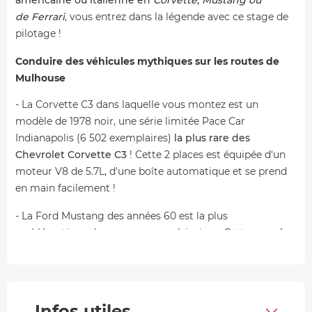
de
Ferrari
, vous entrez dans la légende avec ce stage de
pilotage !
Conduire des véhicules mythiques sur les routes de
Mulhouse
- La Corvette C3 dans laquelle vous montez est un
modèle de 1978 noir, une série limitée Pace Car
Indianapolis (6 502 exemplaires)
la plus rare des
Chevrolet Corvette C3
! Cette 2 places est équipée d'un
moteur V8 de 5.7L, d'une boîte automatique et se prend
en main facilement !
- La Ford Mustang des années 60 est la plus
emblématique des pony cars américaines. Cette
muscle
car rouge de 1965
est un cabriolet 4 places doté d'un
moteur V8 5L à la sonorité singulière et d'une boîte
automatique (prise en main facile).
Infos utiles
- La Ferrari Mondial est le seul cabriolet depuis la