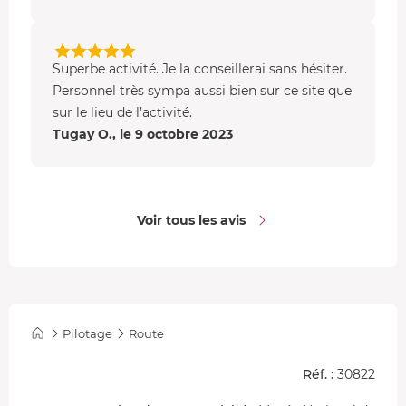
voiture.
- Vous pouvez ensuite
vous installer dans le siège
Superbe activité. Je la conseillerai sans hésiter.
conducteur pour vos kilomètres sur route
en région
Personnel très sympa aussi bien sur ce site que
Grand Est
. Vous pouvez rouler sur 30 km (1h), 80 km (4h)
sur le lieu de l’activité.
ou 150 km (8h, compter la journée).
Tugay O., le 9 octobre 2023
Voir tous les avis
Pilotage
Route
Réf. :
30822