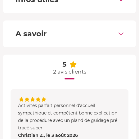
Daytona Spider. Cette 4 places de 1988
reprend les
codes des années 80 de la marque italienne
avec un
moteur V8 3.2L QV à l'arrière et une boîte manuelle. Sa
conduite est considérée comme facile.
A savoir
Un stage de pilotage sur route en voiture de collection
Vous avez rendez-vous à la Cité de l'Automobile de
Mulhouse, un musée de 20000 m² un peu spécial du
5
Haut-Rhin puisqu'
il abrite la plus grande collection de
2 avis clients
voitures au monde
, dont celle des frères Schlumpf. Cette
usine textile d'autrefois s'est transformée en temple des
passionnés d'automobile.
- Sur place,
vous faites la connaissance de l'équipe et du
Activités parfait personnel d'accueil
moniteur, passionné par son métier.
sympathique et compétent bonne explication
de la procédure avec un pland de guidage pré
- Vous commencez par quelques
explications sur le
tracé super
déroulement, la sécurité et le Code de la route
, avant
Christian Z., le 3 août 2026
quelques mots sur les lieux et une présentation de la