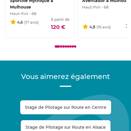
Sportive Mythique à
Aventador à Mulhous
Mulhouse
Haut rhin - 68
Haut rhin - 68
À partir de
4,6
2
120 €
4,8
Vous aimerez également
Stage de Pilotage sur Route en Centre
Stage de Pilotage sur Route en Alsace