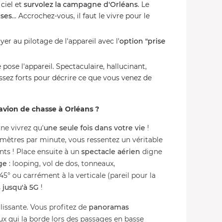
ciel et
survolez la campagne d'Orléans
. Le
ises
... Accrochez-vous, il faut le vivre pour le
er au pilotage de l'appareil avec l'
option "prise
te pose l'appareil. Spectaculaire, hallucinant,
assez forts pour décrire ce que vous venez de
avion de chasse à Orléans ?
ne vivrez qu'
une seule fois
dans votre vie
!
 mètres par minute, vous ressentez un véritable
nts ! Place ensuite à un
spectacle aérien
digne
ge
: looping, vol de dos, tonneaux,
° ou carrément à la verticale (pareil pour la
s
jusqu'à 5G
!
lissante. Vous profitez de
panoramas
aux qui la borde lors des passages en basse