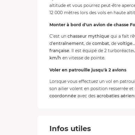
altitude et vous pourrez peut-être aperc
12 000 mètres lors des vols en haute alti
Monter à bord d'un avion de chasse F
C'est un
chasseur mythique
qui a fait r
d'
entraînement
, de
combat
, de
voltige
.
française
. Il est équipé de 2 turboréacte
km/h
en vitesse de pointe.
Voler en patrouille jusqu'à 2 avions
Lorsque vous effectuez un vol en patrouil
son ailier volent en position resserrée e
coordonnée
avec des
acrobaties aérie
Infos utiles