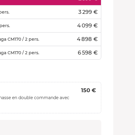
3 299 €
pers.
4 099 €
pers.
4 898 €
uga CM170 / 2 pers.
6 598 €
uga CM170 / 2 pers.
150 €
e chasse en double commande avec