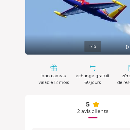
1 / 12
bon cadeau
échange gratuit
zéro
valable 12 mois
60 jours
de rés
5
2 avis clients