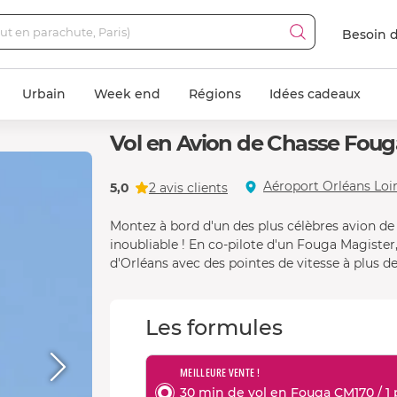
Besoin d
Urbain
Week end
Régions
Idées cadeaux
Vol en Avion de Chasse Foug
Aéroport Orléans Loire
5,0
2 avis clients
Montez à bord d'un des plus célèbres avion d
inoubliable ! En co-pilote d'un Fouga Magister
d'Orléans avec des pointes de vitesse à plus d
Les formules
MEILLEURE VENTE !
30 min de vol en Fouga CM170 / 1 