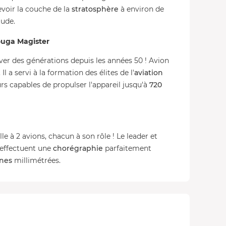
evoir la couche de la
stratosphère
à environ de
tude.
ouga Magister
êver des générations depuis les années 50 ! Avion
.. Il a servi à la formation des élites de l'
aviation
urs capables de propulser l'appareil jusqu'à
720
le à 2 avions, chacun à son rôle ! Le leader et
t effectuent une
chorégraphie
parfaitement
nnes
millimétrées.