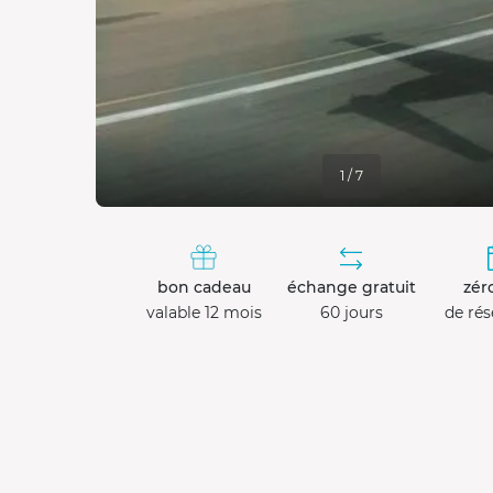
1 / 7
bon cadeau
échange gratuit
zéro
valable 12 mois
60 jours
de rés