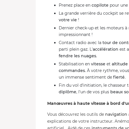
Prenez place en
copilote
pour une 
La grande verrière du cockpit se r
votre vie
!
Dernier check-up et les moteurs à 
impressionnant !
Contact radio avec la
tour de cont
parti plein gaz. L'
accélération
est a
fendre les nuages
.
Stabilisation en
vitesse
et
altitude
commandes
. À votre rythme, vous
un immense sentiment de
fierté
.
Fin du vol d'initiation, le chasseur
diplôme
, l'un de vos plus
beaux so
Manœuvres à haute vitesse à bord d'
Vous découvrez les outils de
navigation
explications de votre instructeur. Anémo
artificiel... Aidé de ces
instruments de vo