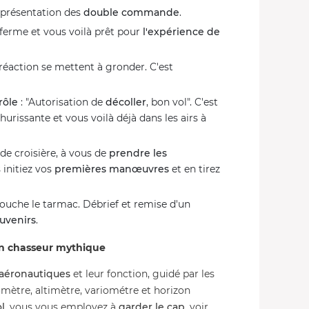
présentation des
double commande
.
eferme et vous voilà prêt pour
l'expérience de
réaction se mettent à gronder. C'est
rôle
: "Autorisation de
décoller
, bon vol". C'est
hurissante et vous voilà déjà dans les airs à
de croisière, à vous de
prendre les
 initiez vos
premières manœuvres
et en tirez
 touche le tarmac. Débrief et remise d'un
uvenirs
.
un chasseur mythique
 aéronautiques
et leur fonction, guidé par les
mètre, altimètre, variométre et horizon
l
, vous vous employez à
garder le cap
, voir