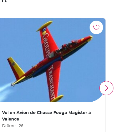
Vol en Avion de Chasse Fouga Magister à
Week-
Valence
Gren
Drôme - 26
Isère -