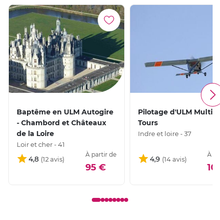
Baptême en ULM Autogire
Pilotage d'ULM Multia
- Chambord et Châteaux
Tours
de la Loire
Indre et loire - 37
Loir et cher - 41
À partir de
À pa
4,8
4,9
95 €
10