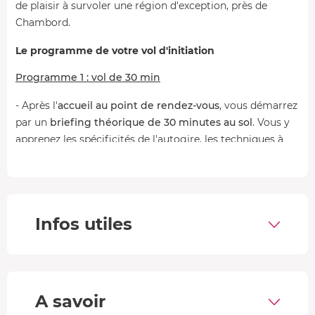
de plaisir à survoler une région d'exception, près de
Chambord.
Le programme de votre vol d'initiation
Programme 1 : vol de 30 min
- Après l'
accueil au point de rendez-vous
, vous démarrez
par un
briefing théorique de 30 minutes au sol
. Vous y
apprenez les spécificités de l'autogire, les techniques à
appliquer lors des phases de palier, de montée et de
descente, les entrées et sorties de virage, et bien sûr les
consignes de sécurité.
- Vous embarquez ensuite pour un
vol de 30 minutes aux
Infos utiles
commandes
du gyrocoptère.
- Après un
survol de Blois et de ses alentours
, vous
revenez au sol pour un
debriefing de 15 minutes
avec
votre moniteur.
A savoir