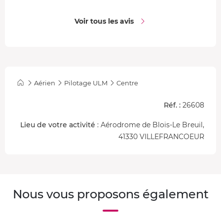
biplace en tandem peu sensible aux turbulences est à la
fois stable et très sécuritaire. Son moteur Rotax de 115
Voir tous les avis
chevaux le propulse à une
vitesse moyenne entre 110 et
130 km/h
.
Puissant, simple à piloter et extrêmement maniable
, il
permet les virages serrés, ainsi que les décollages et
atterrissages courts. Avec son habitacle découvert, il
Aérien
Pilotage ULM
Centre
propose un large panorama, pour allier plaisir du pilotage
et plaisir de la découverte touristique.
Réf. :
26608
Lieu de votre activité
: Aérodrome de Blois-Le Breuil,
41330 VILLEFRANCOEUR
Nous vous proposons également