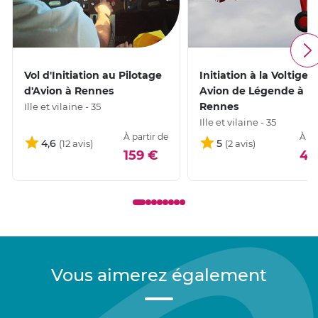
Vol d'Initiation au Pilotage
Initiation à la Voltige s
d'Avion à Rennes
Avion de Légende à
Rennes
Ille et vilaine - 35
Ille et vilaine - 35
À partir de
À pa
4,6
5
159 €
44
Vous aimerez également