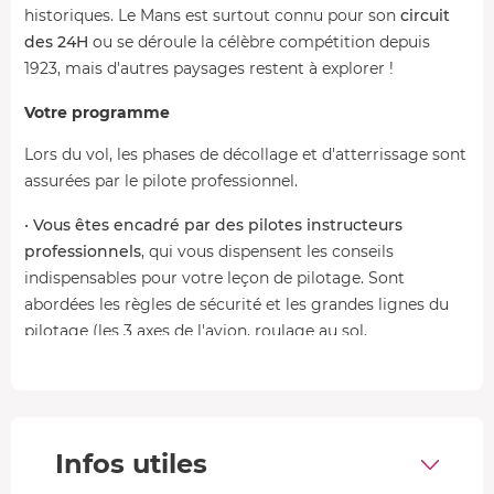
historiques. Le Mans est surtout connu pour son
circuit
des 24H
ou se déroule la célèbre compétition depuis
1923, mais d'autres paysages restent à explorer !
Votre programme
Lors du vol, les phases de décollage et d'atterrissage sont
assurées par le pilote professionnel.
•
Vous êtes encadré par des pilotes instructeurs
professionnels
, qui vous dispensent les conseils
indispensables pour votre leçon de pilotage. Sont
abordées les règles de sécurité et les grandes lignes du
pilotage (les 3 axes de l'avion, roulage au sol,
trajectoires...).
• Vous prenez ensuite place dans le
simulateur de vol
pour apprendre en toute sécurité. D'un réalisme étonnant
et avec une vision à 300°, il permet d'appréhender tous
Infos utiles
les cas de figure sans le moindre stress.