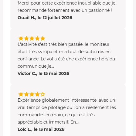
C'est un avion idéal pour l'apprentissage. Maniable,
Merci pour cette expérience inoubliable que je
polyvalent et complet au niveau des équipements, de
recommande fortement avec un passionné !
l'instrumentation et de l'avionique, il a une puissance est
Ouail H., le 12 juillet 2026
de 117 cv. Il peut accueillir 1 pilote et 3 passagers.
L'activité s'est très bien passée, le moniteur
était très sympa et m'a tout de suite mis en
confiance. Le vol a été une expérience hors du
commun que je...
Victor C., le 15 mai 2026
Expérience globalement intéressante, avec un
vrai temps de pilotage où l’on a réellement les
commandes en main, ce qui est très
appréciable et immersif. En...
Loïc L., le 13 mai 2026