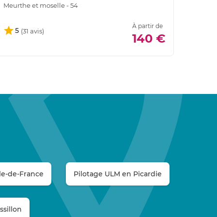
Meurthe et moselle - 54
Meurth
À partir de
5
140 €
60
le-de-France
Pilotage ULM en Picardie
sillon