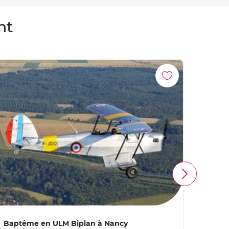
nt
Baptême en ULM Biplan à Nancy
Pilot