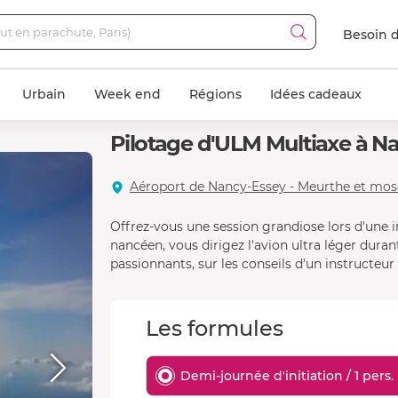
Besoin d
Urbain
Week end
Régions
Idées cadeaux
Pilotage d'ULM Multiaxe à N
Aéroport de Nancy-Essey - Meurthe et mose
Offrez-vous une session grandiose lors d'une in
nancéen, vous dirigez l'avion ultra léger dura
passionnants, sur les conseils d'un instructeu
Les formules
Demi-journée d'initiation / 1 pers.