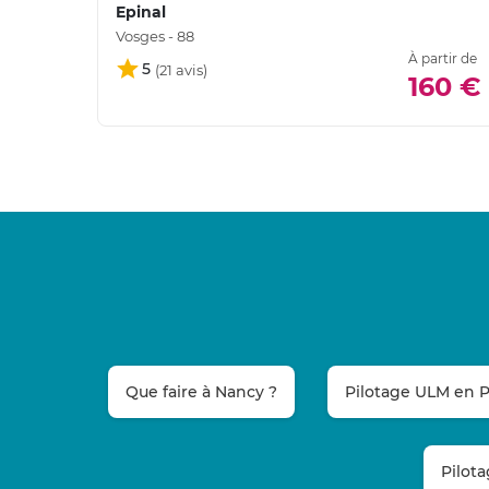
Epinal
Vosges - 88
À partir de
5
160 €
Que faire à Nancy ?
Pilotage ULM en P
Pilot