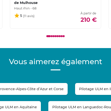
de Mulhouse
Haut rhin - 68
À partir de
5
210 €
Vous aimerez également
rovence-Alpes-Côte d’Azur et Corse
Pilotage ULM en I
age ULM en Aquitaine
Pilotage ULM en Languedoc-Rous