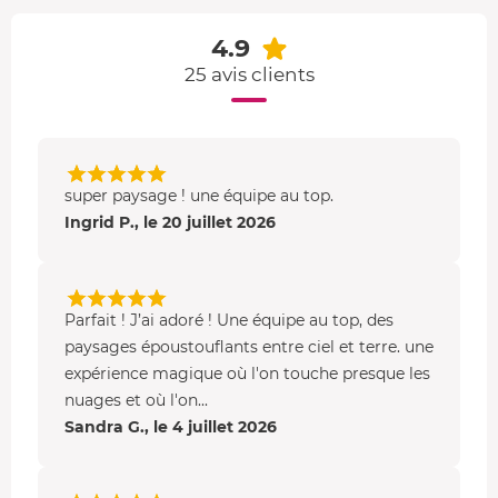
regagnez la terre ferme.
Un véhicule viendra vous récupérer pour vous
4.9
ramener à Vouvry.
25 avis clients
Votre baptême en montgolfière : des points de vues
spectaculaires
Dépendant des vents du jour, vous apercevez les
super paysage ! une équipe au top.
domaines de ski
, vous survolez les villages de montagne
Ingrid P., le 20 juillet 2026
et poursuivez votre vol au-dessus des forêts de sapins.
Vous apercevez ensuite les
sommets des Cornettes de
Bise
et profitez de superbes panoramas sur le
Lac
Parfait ! J’ai adoré ! Une équipe au top, des
Léman
, les villes qui bordent le lac, puis le majestueux
paysages époustouflants entre ciel et terre. une
Mont Blanc
avec ses versants enneigés.
expérience magique où l'on touche presque les
nuages et où l'on...
Sandra G., le 4 juillet 2026