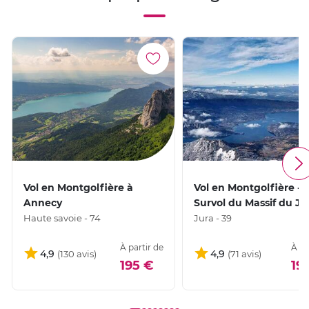
Vol en Montgolfière à
Vol en Montgolfière -
Annecy
Survol du Massif du Ju
Haute savoie - 74
Jura - 39
À partir de
À pa
4,9
4,9
195 €
19