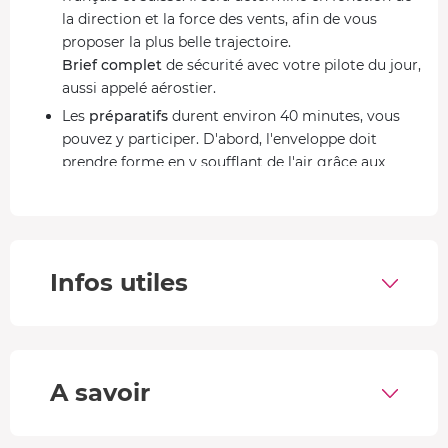
la direction et la force des vents, afin de vous
proposer la plus belle trajectoire.
Brief complet
de sécurité avec votre pilote du jour,
aussi appelé aérostier.
Les
préparatifs
durent environ 40 minutes, vous
pouvez y participer. D'abord, l'enveloppe doit
prendre forme en y soufflant de l'air grâce aux
ventilateurs. Ensuite, ce sont les brûleurs qui
envoient de l'air chaud et permettent au ballon de
se redresser de toute sa hauteur.
C'est le moment de monter à bord ! Quelques
Infos utiles
souffles d'air chaud vous permettent de prendre
votre envol. Le
décollage
est une sensation
agréable de légèreté.
C'est parti pour un
tour en montgolfière d'une
heure
avec un parcours totalement unique qui
A savoir
dépendra de l'orientation et de la force des vents.
Le pilote trouve le site d'
atterrissage
et vous