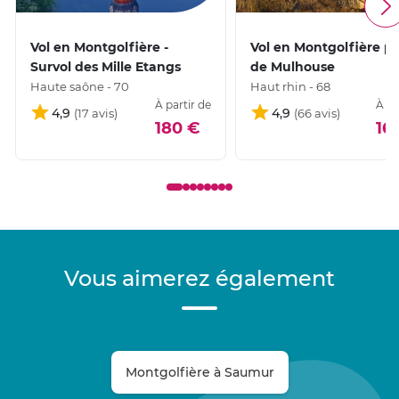
Vol en Montgolfière -
Vol en Montgolfière p
Survol des Mille Etangs
de Mulhouse
Haute saône - 70
Haut rhin - 68
À partir de
À pa
4,9
4,9
180 €
16
Vous aimerez également
Montgolfière à Saumur