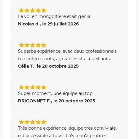
profitez du
toast de l'aérostier
pour échanger avec les
autres participants sur votre ressenti.
Le vol en mongolfière était génial
La montgolfière fait son chemin en fonction des vents, le
Nicolas d., le 29 juillet 2026
champ d'arrivée ne sera donc pas le même que celui de
départ. C'est pour cela qu'un membre de l'équipe vous
ramènera à votre véhicule.
Superbe expérience, avec deux professionnels
très intéressants, agréables et accueillants.
Célia T., le 20 octobre 2025
Super moment, une équipe au top!
BRIGONNET F., le 20 octobre 2025
Très bonne expérience, équipe très conviviale,
est accessible à tous, il n'y a qu'a profiter