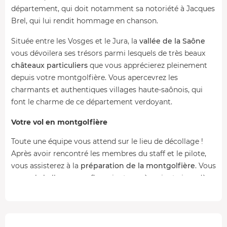
département, qui doit notamment sa notoriété à Jacques
Brel, qui lui rendit hommage en chanson.
Située entre les Vosges et le Jura, la
vallée de la Saône
vous dévoilera ses trésors parmi lesquels de très beaux
châteaux particuliers
que vous apprécierez pleinement
depuis votre montgolfière. Vous apercevrez les
charmants et authentiques villages haute-saônois, qui
font le charme de ce département verdoyant.
Votre vol en montgolfière
Toute une équipe vous attend sur le lieu de décollage !
Après avoir rencontré les membres du staff et le pilote,
vous assisterez à la
préparation de la montgolfière
. Vous
verrez le ballon se gonfler minute après minute jusqu'à
ce qu'il prenne sa forme ronde et généreuse.
Vous montez
à bord de la nacelle
aux côtés de l'aérostier
et en quelques secondes vous voilà à plusieurs mètres du