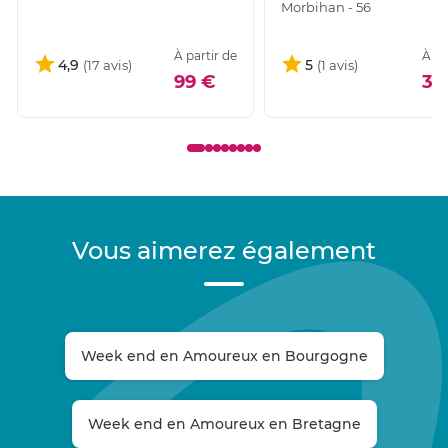
Morbihan - 56
À partir de
À pa
4,9
5
99 €
32
Vous aimerez également
Week end en Amoureux en Bourgogne
Week end en Amoureux en Bretagne