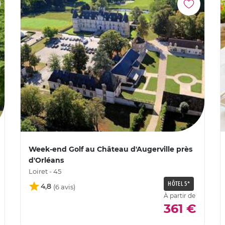
Week-end Golf au Château d'Augerville près
d'Orléans
Loiret - 45
HÔTEL 5*
4,8
À partir de
361 €