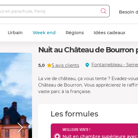
Besoin d
Urbain
Week end
Régions
Idées cadeaux
Nuit au Château de Bourron 
Fontainebleau - Sein
5,0
5 avis clients
La vie de château, ça vous tente ? Evadez-vo
Château de Bourron. Vous apprécierez le raffin
vaste parc à la française.
Les formules
MEILLEURE VENTE !
Nuit en chambre supérieure avec p