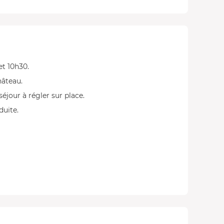
et 10h30.
hâteau.
 séjour à régler sur place.
duite.