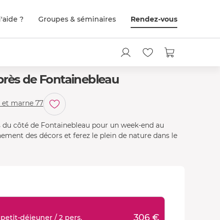
'aide ?
Groupes & séminaires
Rendez-vous
près de Fontainebleau
e et marne 77
us du côté de Fontainebleau pour un week-end au
ement des décors et ferez le plein de nature dans le
306 €
etit-déjeuner / 2 pers.