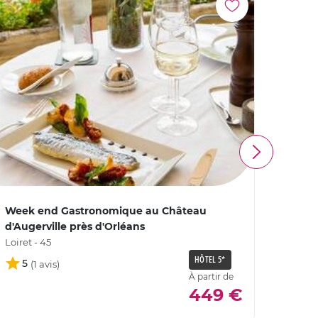
Week end Gastronomique au Château
Week-
d'Augerville près d'Orléans
d'Aug
Loiret - 45
Loiret 
HÔTEL 5*
5
4,
À partir de
449 €