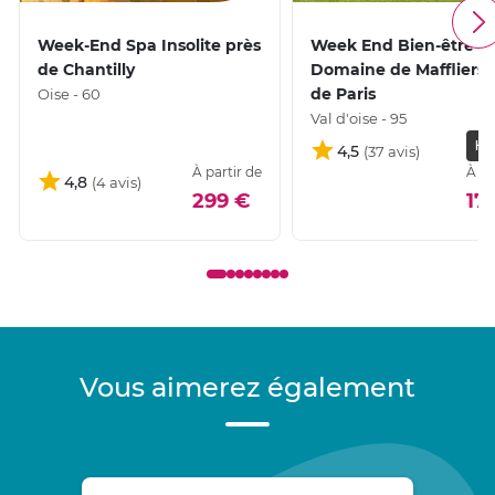
Week-End Spa Insolite près
Week End Bien-être a
de Chantilly
Domaine de Maffliers 
de Paris
Oise - 60
Val d'oise - 95
HÔT
4,5
À partir de
À pa
4,8
299 €
17
Vous aimerez également