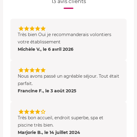
13 avis clients
Le
buffet de Jeanne
propose une cuisine internationale
et ourmande, idéale à partager. Le reste de la semaine,
une carte simple et réconfortante est disponible pour
satisfaire toutes les envies, à tout moment de la journée.
Très bien Oui je recommanderais volontiers
Côté bar, le
Social Bar
offre une ambiance feutrée et
votre établissement
élégante autour de cocktails signature mêlant
Michèle V., le 6 avril 2026
herboristerie et alcools d’exception, avec aussi les grands
classiques pour les amateurs.
Pour vos loisirs, le domaine met à disposition
vélos
,
Nous avons passé un agréable séjour. Tout était
billard
,
pétanque
,
ping-pong
et
terrain de tennis
. Une
parfait.
visite du parc à ruches avec apiculteur est également
Francine F., le 3 août 2025
possible sur réservation. À proximité, vous trouverez un
golf et des centres équestres pour agrémenter votre
séjour.
Très bon accueil, endroit superbe, spa et
piscine très bien.
Marjorie B., le 14 juillet 2024