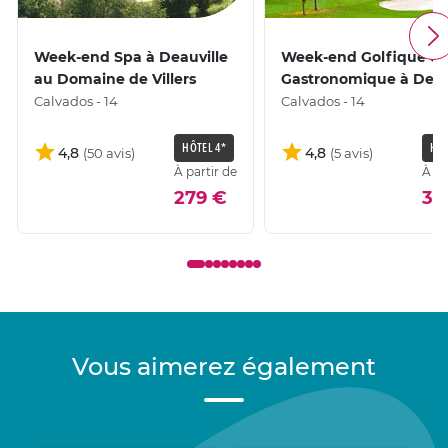
Week-end Spa à Deauville
Week-end Golfique et
au Domaine de Villers
Gastronomique à Deau
Calvados - 14
Calvados - 14
HÔTEL 4*
HÔT
4,8
4,8
À partir de
À pa
279 €
38
Vous aimerez également