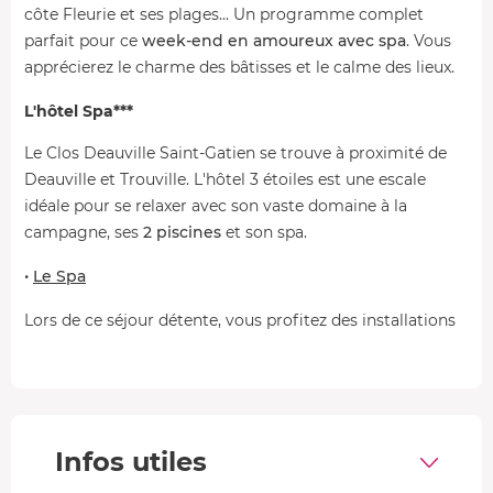
côte Fleurie et ses plages... Un programme complet
parfait pour ce
week-end en amoureux avec spa
. Vous
apprécierez le charme des bâtisses et le calme des lieux.
L'hôtel Spa***
Le Clos Deauville Saint-Gatien se trouve à proximité de
Deauville et Trouville. L'hôtel 3 étoiles est une escale
idéale pour se relaxer avec son vaste domaine à la
campagne, ses
2 piscines
et son spa.
•
Le Spa
Lors de ce séjour détente, vous profitez des installations
du spa : piscine couverte,
hammam et sauna
. Vous
pouvez aussi réserver un soin ou massage bien-être
(supplément).
•
Autres services
Infos utiles
Le restaurant Le Clos profite d'un espace intérieur ainsi