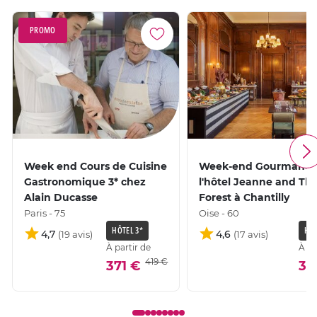
PROMO
Week end Cours de Cuisine
Week-end Gourmand 
Gastronomique 3* chez
l'hôtel Jeanne and Th
Alain Ducasse
Forest à Chantilly
Paris - 75
Oise - 60
HÔTEL 3*
HÔT
4,7
4,6
À partir de
À pa
419 €
371 €
36