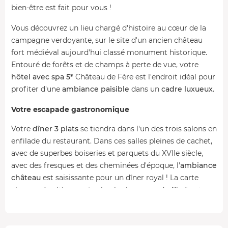
bien-être est fait pour vous !
Vous découvrez un lieu chargé d'histoire au cœur de la
campagne verdoyante, sur le site d'un ancien château
fort médiéval aujourd'hui classé monument historique.
Entouré de forêts et de champs à perte de vue, votre
hôtel avec spa 5*
Château de Fère est l'endroit idéal pour
profiter d'une
ambiance paisible
dans un
cadre luxueux
.
Votre escapade gastronomique
Votre
dîner 3 plats
se tiendra dans l'un des trois salons en
enfilade du restaurant. Dans ces salles pleines de cachet,
avec de superbes boiseries et parquets du XVIIe siècle,
avec des fresques et des cheminées d'époque, l'
ambiance
château
est saisissante pour un dîner royal ! La carte
change régulièrement selon les humeurs du Chef qui
sélectionne uniquement des
produits locaux et/ou de
saisons
. Au menu, à titre d'exemple : galette de dorade à
l'ananas et aux choux rouges, crémeux de panais et