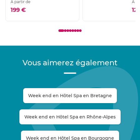
À partir de
À pa
199 €
12
Vous aimerez également
Week end en Hôtel Spa en Bretagne
Week end en Hôtel Spa en Rhône-Alpes
Week end en Hôtel Spa en Bourgogne