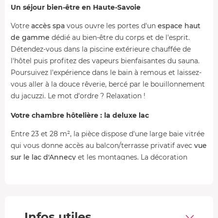
Un séjour bien-être en Haute-Savoie
Votre
accès spa
vous ouvre les portes d'un
espace haut
de gamme
dédié au bien-être du corps et de l'esprit.
Détendez-vous dans la piscine extérieure chauffée de
l'hôtel puis profitez des vapeurs bienfaisantes du sauna.
Poursuivez l'expérience dans le bain à remous et laissez-
vous aller à la douce rêverie, bercé par le bouillonnement
du jacuzzi. Le mot d'ordre ? Relaxation !
Votre chambre hôtelière : la deluxe lac
Entre 23 et 28 m², la pièce dispose d'une large baie vitrée
qui vous donne accès au balcon/terrasse privatif avec
vue
sur le lac d'Annecy
et les montagnes. La décoration
épurée et tout aussi élégante apporte de la douceur à la
chambre. La salle de bain possède une
belle douche à
l'italienne
.
Infos utiles