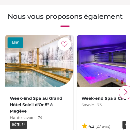
Nous vous proposons également
NEW
Week-End Spa au Grand
Week-end Spa à Cha
Hôtel Soleil d'Or 5* à
Savoie - 73
Megève
Haute savoie - 74
HÔTEL 5*
HÔT
4,2