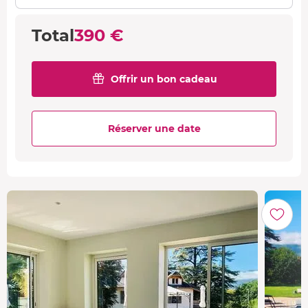
870 €
accès spa / 2 pers.
En basse saison
Total
390 €
Offrir un bon cadeau
Réserver une date