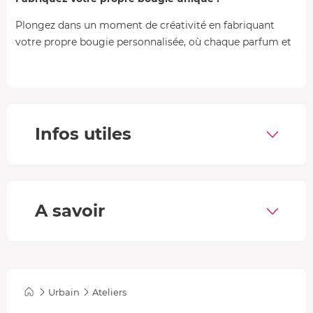
Plongez dans un moment de créativité en fabriquant
votre propre bougie personnalisée, où chaque parfum et
chaque couleur
reflète votre style unique
. Laissez-vous
guider à travers ce processus artisanal pour créer une
bougie qui apportera chaleur et ambiance à votre espace.
Repartez avec deux pièces
uniques, faites de vos propres
mains, parfaites pour offrir ou sublimer votre intérieur.
Infos utiles
A savoir
Urbain
Ateliers