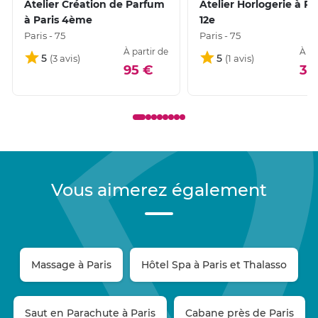
Atelier Création de Parfum
Atelier Horlogerie à Pa
à Paris 4ème
12e
Paris - 75
Paris - 75
À partir de
À pa
5
5
95 €
33
Vous aimerez également
Massage à Paris
Hôtel Spa à Paris et Thalasso
Saut en Parachute à Paris
Cabane près de Paris