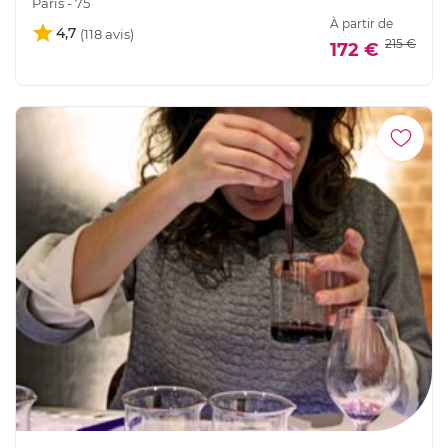
Paris - 75
À partir de
4,7
215 €
172 €