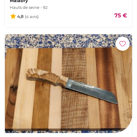
Malabry
Hauts de seine - 92
75 €
4,8