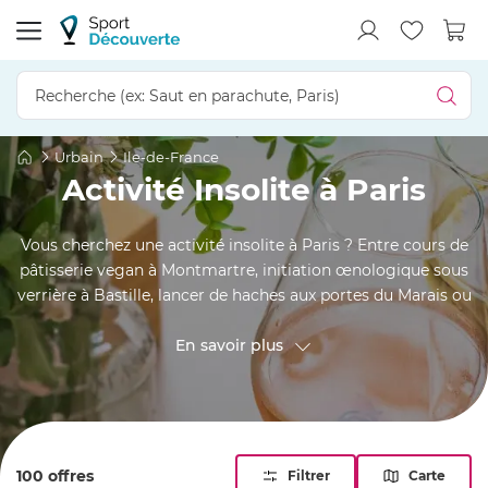
Urbain
Ile-de-France
Activité Insolite à Paris
Vous cherchez une activité insolite à Paris ? Entre cours de
pâtisserie vegan à Montmartre, initiation œnologique sous
verrière à Bastille, lancer de haches aux portes du Marais ou
balade en voiture de collection le long des quais, la capitale
suggère des expériences inattendues pour couples, amis ou
En savoir plus
familles. Chaque sortie – cuisine étoilée, fury room, atelier
bijou ou stage photo street-art – promet un regard neuf sur
les arrondissements et laisse un souvenir plus pétillant
qu’une simple promenade sur les Grands Boulevards.
100 offres
Filtrer
Carte