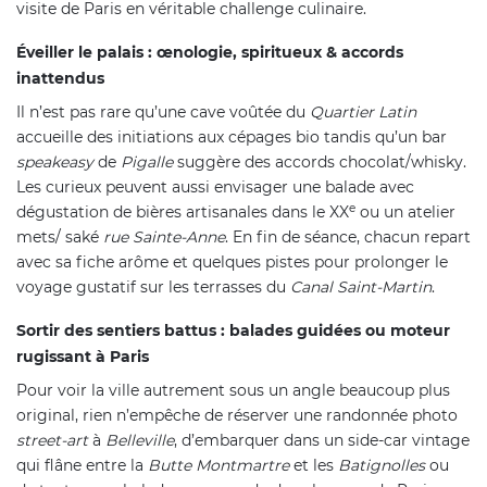
visite de Paris en véritable challenge culinaire.
Éveiller le palais : œnologie, spiritueux & accords
inattendus
Il n’est pas rare qu’une cave voûtée du
Quartier Latin
accueille des initiations aux cépages bio tandis qu’un bar
speakeasy
de
Pigalle
suggère des accords chocolat/whisky.
Les curieux peuvent aussi envisager une balade avec
e
dégustation de bières artisanales dans le XX
ou un atelier
mets/ saké
rue Sainte-Anne
. En fin de séance, chacun repart
avec sa fiche arôme et quelques pistes pour prolonger le
voyage gustatif sur les terrasses du
Canal Saint-Martin
.
Sortir des sentiers battus : balades guidées ou moteur
rugissant à Paris
Pour voir la ville autrement sous un angle beaucoup plus
original, rien n’empêche de réserver une randonnée photo
street-art
à
Belleville
, d’embarquer dans un side-car vintage
qui flâne entre la
Butte Montmartre
et les
Batignolles
ou