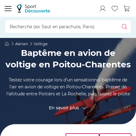
Aérien
Voltige
Baptême en avion de
voltige en Poitou-Charentes
Testez votre courage lors d’un sensationnel baptême de
l'air en avion de voltige en Poitou-Charentes. Prenez de
l’altitude entre Poitiers et La Rochelle, puis laissez le pilote
réaliser des acrobaties aériennes fortes en adrénaline : rase-
motte, looping, tonneau, chandelle… Avec les vignobles de
En savoir plus
Cognac, le pays niortais et le littoral atlantique en toile de
fond, ce baptême de voltige alterne entre adrénaline et
douces émotions. Un vol acrobatique entre terre et mer
que vous n’êtes pas près d’oublier !