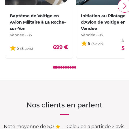
Baptême de Voltige en
Initiation au Pilotage
Avion Militaire à La Roche-
d'Avion de Voltige en
sur-Yon
Vendée
Vendée - 85
Vendée - 85
À pa
5
699 €
54
5
Nos clients en parlent
Note moyenne de 5,0
-
Calculée à partir de 2 avis.