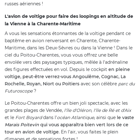
russes aériennes !
L'avion de voltige pour faire des loopings en altitude de
la Vienne à la Charente-Maritime
A vous les sensations étonnantes de la voltige pendant ce
baptême en avion renversant en Charente, Charente-
Maritime, dans les Deux-Sèvres ou dans la Vienne ! Dans le
ciel du Poitou-Charentes, vous vous offrez une belle
envolée vers des paysages typiques, mêlée à l'adrénaline
des figures effectuées en vol. Depuis le cockpit
en pleine
voltige, peut-être verrez-vous Angoulême, Cognac, La
Rochelle, Royan, Niort ou Poitiers
avec son célèbre
parc du
Futuroscope
?
Le Poitou-Charentes offre un bien joli spectacle, avec les
grandes plages de Vendée,
l'île d'Oléron, l'île de Ré et d'Aix
et le
Fort Boyard
dans l'
océan Atlantique
, ainsi que
le vaste
Marais Poitevin
qui vous apparaîtra bien vert lors de ce
tour en avion de voltige
. En l'air, vous faites le plein
d'images et de sensations fortes !