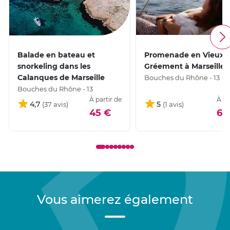
Balade en bateau et
Promenade en Vieux
snorkeling dans les
Gréement à Marseille
Calanques de Marseille
Bouches du Rhône - 13
Bouches du Rhône - 13
À partir de
À pa
4,7
5
45 €
60
Vous aimerez également