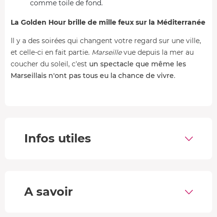
comme toile de fond.
La Golden Hour brille de mille feux sur la Méditerranée
Il y a des soirées qui changent votre regard sur une ville,
et celle-ci en fait partie.
Marseille
vue depuis la mer au
coucher du soleil, c'est
un spectacle que même les
Marseillais n'ont pas tous eu la chance de vivre
.
À bord d'un vieux gréement authentique, vous profitez
d'un cadre rare et d'une atmosphère qui n'appartient qu'à
la mer. Les calanques prennent une toute autre
dimension lorsque la lumière du soir vient éclairer leurs
Infos utiles
falaises calcaires.
C'est trois heures hors du temps, entre ciel, mer et pierre,
pour une soirée dont on parle encore longtemps après.
A savoir