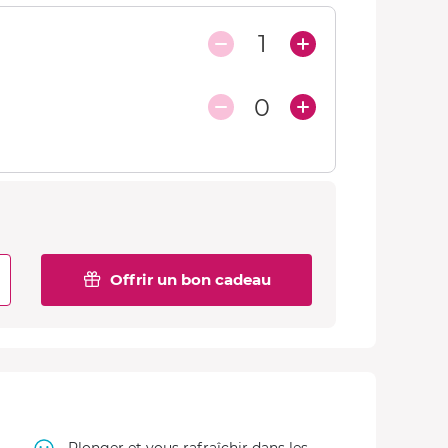
1
0
Offrir un bon cadeau