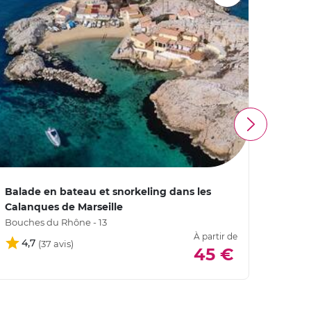
Balade en bateau et snorkeling dans les
Balad
Calanques de Marseille
Cala
Bouches du Rhône - 13
Var - 8
À partir de
4,7
4,
45 €