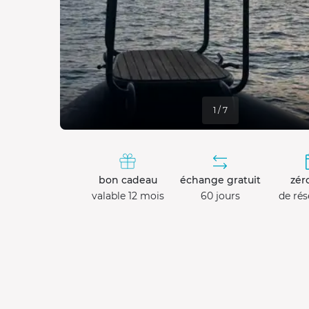
1 / 7
bon cadeau
échange gratuit
zéro
valable 12 mois
60 jours
de rés