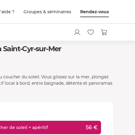
'aide ?
Groupes & séminaires
Rendez-vous
à Saint-Cyr-sur-Mer
oucher du soleil. Vous glissez sur la mer, plongez
itif local à bord, entre baignade, détente et panoramas
56 €
er de soleil + apéritif