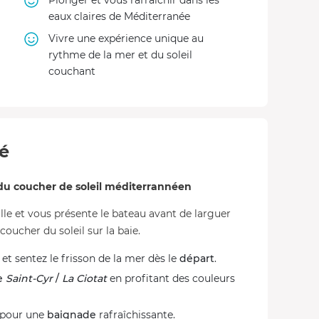
Plonger et vous rafraîchir dans les
eaux claires de Méditerranée
Vivre une expérience unique au
rythme de la mer et du soleil
couchant
té
du coucher de soleil méditerrannéen
ille et vous présente le bateau avant de larguer
oucher du soleil sur la baie.
et sentez le frisson de la mer dès le
départ
.
e
Saint-Cyr
/
La Ciotat
en profitant des couleurs
s pour une
baignade
rafraîchissante.