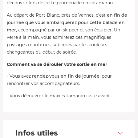
découvrir lors de cette promenade en catamaran.
Au départ de Port-Blanc, près de Vannes, c'est
en fin de
journée que vous embarquerez pour cette balade en
mer
, accompagné par un skipper et son équipier. Un
verre à la main, vous admirerez ces magnifiques
paysages maritimes, sublimés par les couleurs
changeantes du début de soirée.
Comment va se dérouler votre sortie en mer
- Vous avez
rendez-vous en fin de journée
, pour
rencontrer vos accompagnateurs.
- Vous découvrez le maxi-catamaran juste avant
d'embarquer. Lorsque tous les passagers sont présents,
c'est le moment de
quitter le port pour débuter votre
excursion
entre chien et loup.
- Au cours de vos
2h de navigation
, vous découvrirez les
Infos utiles
principales îles du Golfe du Morbihan, comme l'
île d'Arz