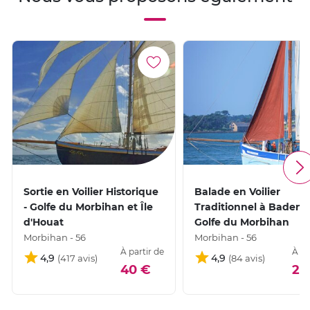
Sortie en Voilier Historique
Balade en Voilier
- Golfe du Morbihan et Île
Traditionnel à Baden -
d'Houat
Golfe du Morbihan
Morbihan - 56
Morbihan - 56
À partir de
À pa
4,9
4,9
40 €
29