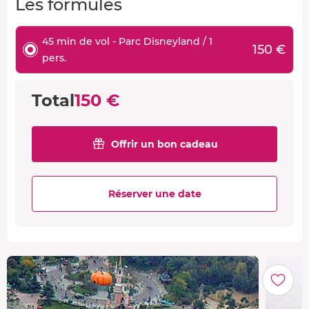
Les formules
45 min de vol - Parc Disneyland / 1
150 €
pers.
Total
150 €
Offrir un bon cadeau
Réserver une date