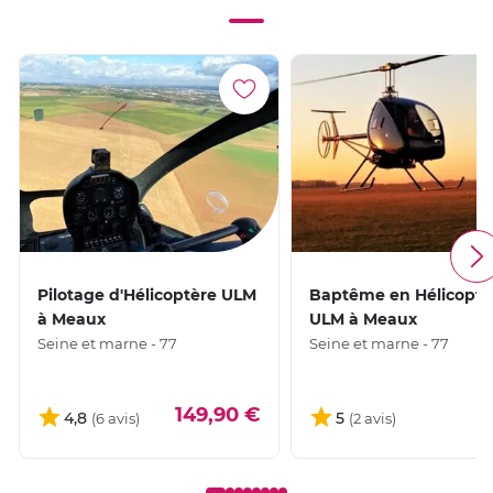
Pilotage d'Hélicoptère ULM
Baptême en Hélicoptè
à Meaux
ULM à Meaux
Seine et marne - 77
Seine et marne - 77
149,90 €
2
4,8
5