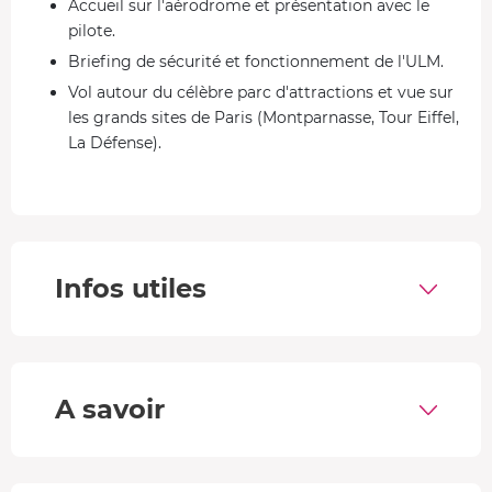
Accueil sur l'aérodrome et présentation avec le
pilote.
Briefing de sécurité et fonctionnement de l'ULM.
Vol autour du célèbre parc d'attractions et vue sur
les grands sites de Paris (Montparnasse, Tour Eiffel,
La Défense).
Atterrissage et débriefing.
Le gyrocoptère
Le gyrocoptère est un aéronef hybride entre l'hélicoptère
Infos utiles
et l'avion. Il est
propulsé par une hélice
comme un avion
mais est sustenté et maintenu en vol par une voilure
tournante comme un hélicoptère mais cette voilure
tournante est libre et non motorisée. Un gyrocoptère ne
peut pas décoller verticalement mais peu pratiquement
A savoir
faire du vol stationnaire avec un bon vent.