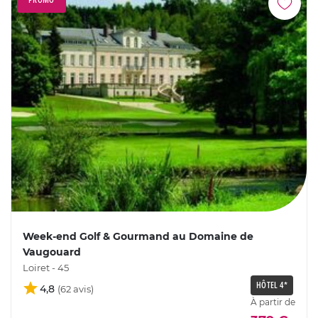
Week-end Golf & Gourmand au Domaine de
Vaugouard
Loiret - 45
HÔTEL 4*
4,8
À partir de