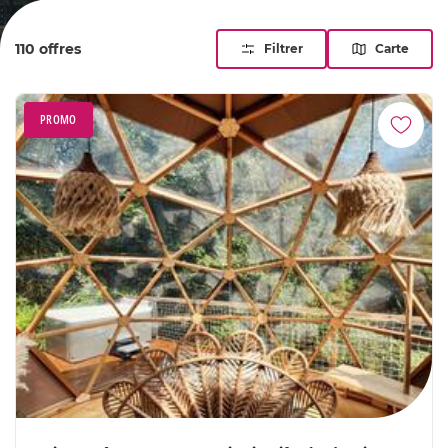
escapade sur mesure alliant hébergement de charme et
activités extraordinaires pour découvrir Paris sous son plus
110 offres
Filtrer
Carte
beau jour.
PROMO