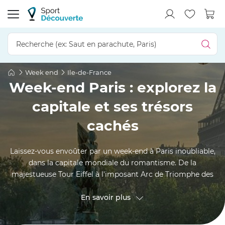
Week end
Ile-de-France
Week-end Paris : explorez la
capitale et ses trésors
cachés
Laissez-vous envoûter par un week-end à Paris inoubliable,
dans la capitale mondiale du romantisme. De la
majestueuse Tour Eiffel à l'imposant Arc de Triomphe des
Champs-Élysées, la Ville Lumière réserve mille surprises :
cours de cuisine avec un chef étoilé, séjour gourmand et
En savoir plus
spa, survol en hélicoptère ou balade insolite en quad. En
amoureux, entre amis ou en famille, composez votre