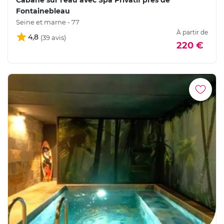
Cabane sur l'eau avec Spa Privatif près de
Fontainebleau
Seine et marne - 77
À partir de
4,8
220 €