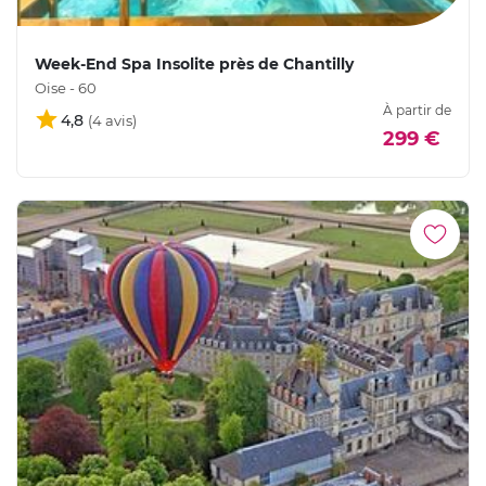
Week-End Spa Insolite près de Chantilly
Oise - 60
À partir de
4,8
299 €