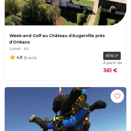
Week-end Golf au Château d'Augerville près
d'Orléans
Loiret - 45
HÔTEL 5*
4,8
À partir de
361 €