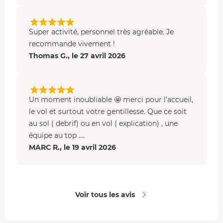
Vous prenez de la hauteur sur la cité phocéenne, en
compagnie d'un professionnel de la photo.
Super activité, personnel très agréable. Je
Au-dessus des magnifiques panoramas de Marseille et
recommande vivement !
ses environs,
vous apprenez de nouvelles techniques
Thomas G., le 27 avril 2026
pour prendre en photo des paysages aériens (Cassis, les
calanques, le Vieux Port.. etc.). A 2 ou 3 participants
installés dans l'appareil, vous écoutez les conseils du
professionnel et
suivez un cours épatant
. Et si votre
Un moment inoubliable 🤩 merci pour l’accueil,
équipement ne le permet pas, vous pourrez louer un
le vol et surtout votre gentillesse. Que ce soit
appareil photo performant sur place. Vous avez hâte ?
au sol ( debrif) ou en vol ( explication) , une
équipe au top ....
MARC R., le 19 avril 2026
Voir tous les avis