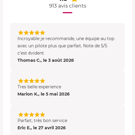
Port Pin et En Vau
913 avis clients
Aubagne, Gémenos et la
vallée de Saint-Pons
Massif de la
Sainte-Baume
Pic de Bertagne
et grotte de Marie-Madeleine.
Incroyable je recommande, une équipe au top
Vol de 45 minutes : Marseille et le Vélodrome
(selon
avec un pilote plus que parfait. Note de 5/5
réglementation en vigueur)
c'est évident
Thomas C., le 3 août 2026
Circuit du Castellet
Cassis, ses vignes et ses calanques
Marseille, son stade Orange Vélodrome et son Vieux
Port
Tres belle experience
Marion K., le 5 mai 2026
De la photo aérienne dans le ciel marseillais
Que diriez-vous de mixer les sensations d'un vol en
hélicoptère avec un cours de photo ? Les amateurs d'art
Parfait, très bon service
vont adorer découvrir la photographie autrement,
Eric E., le 27 avril 2026
perchés dans les airs avec la porte de l'appareil ouverte
.