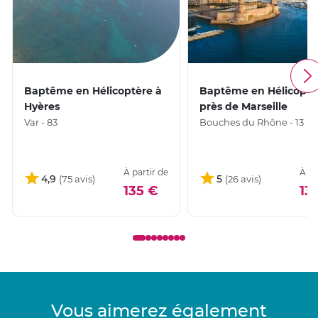
Baptême en Hélicoptère à
Baptême en Hélicoptè
Hyères
près de Marseille
Var - 83
Bouches du Rhône - 13
À partir de
À pa
4,9
5
135 €
13
Vous aimerez également