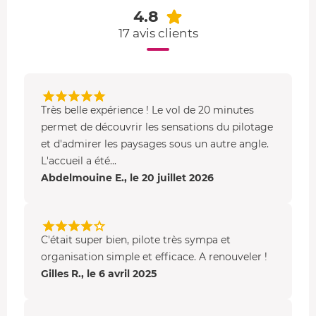
4.8
alimente Aix et Marseille.
17 avis clients
Qu'est-ce qu'un ULM multiaxe
Un ULM multi axes est un
petit avion caréné biplace
et
vous permet de visiter la région PACA de manière
originale avec ce baptême de l'air. Il est constitué d'un
Très belle expérience ! Le vol de 20 minutes
moteur performant
et relativement
silencieux
.
permet de découvrir les sensations du pilotage
L'habitacle est protégé par une verrière et offre une
vue à
et d'admirer les paysages sous un autre angle.
180°
, l'intérieur peut être chauffé si besoin. Très
léger
,
L'accueil a été...
maniable
et
performant
, l'ULM caractérise la nouvelle
Abdelmouine E., le 20 juillet 2026
aviation de loisir.
C'était super bien, pilote très sympa et
organisation simple et efficace. A renouveler !
Gilles R., le 6 avril 2025