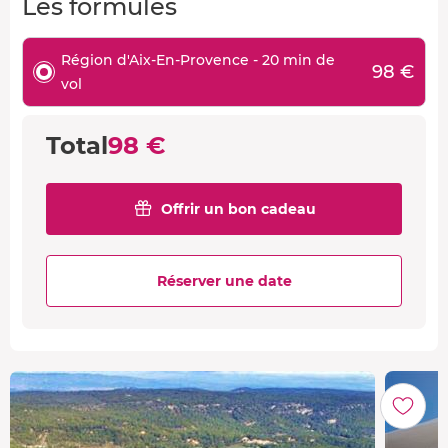
Les formules
Région d'Aix-En-Provence - 20 min de
98 €
vol
Total
98 €
Offrir un bon cadeau
Réserver une date