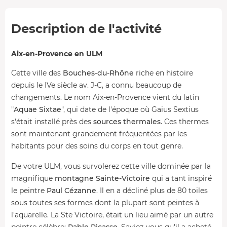
Description de l'activité
Aix-en-Provence en ULM
Cette ville des
Bouches-du-Rhône
riche en histoire
depuis le IVe siècle av. J-C, a connu beaucoup de
changements. Le nom Aix-en-Provence vient du latin
"
Aquae Sixtae
", qui date de l'époque où Gaius Sextius
s'était installé près des
sources thermales
. Ces thermes
sont maintenant grandement fréquentées par les
habitants pour des soins du corps en tout genre.
De votre ULM, vous survolerez cette ville dominée par la
magnifique
montagne Sainte-Victoire
qui a tant inspiré
le peintre
Paul Cézanne
. Il en a décliné plus de 80 toiles
sous toutes ses formes dont la plupart sont peintes à
l'aquarelle. La Ste Victoire, était un lieu aimé par un autre
peintre célèbre:
Pablo Picasso
. Saviez-vous qu'il a acheté