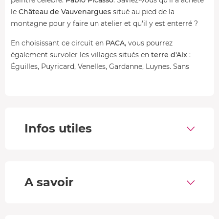
le
Château de Vauvenargues
situé au pied de la
montagne pour y faire un atelier et qu'il y est enterré ?
En choisissant ce circuit en
PACA
, vous pourrez
également survoler les villages situés en
terre d'Aix
:
Éguilles, Puyricard, Venelles, Gardanne, Luynes. Sans
oublier les sites remarquables de la région comme le
Barrage de Bimont ou le Barrage de Zola.
Votre programme
Infos utiles
Vol de 20 minutes:
En contournant
Aix
, ancienne capitale de la Provence,
vous survolez tous les petits villages qui l'entourent
comme :
Éguilles
et son célèbre promontoire,
Puyricard
A savoir
et le château de la Calade, Luynes ville qui tient son nom
de la rivière qui la traverse ou encore le
Lac de Bimont
et
son barrage en voute qui retient les eaux du Canal de
Provence et qui permet d'irriguer 8000 hectares et