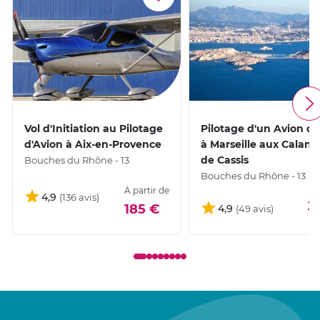
Vol d'Initiation au Pilotage
Pilotage d'un Avion de
d'Avion à Aix-en-Provence
à Marseille aux Calan
de Cassis
Bouches du Rhône - 13
Bouches du Rhône - 13
À partir de
4,9
3
185 €
4,9