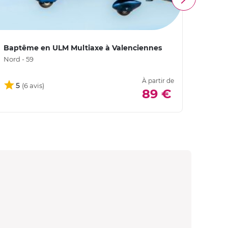
Baptême en ULM Multiaxe à Valenciennes
Baptê
Nord - 59
Nord -
À partir de
5
89 €
5