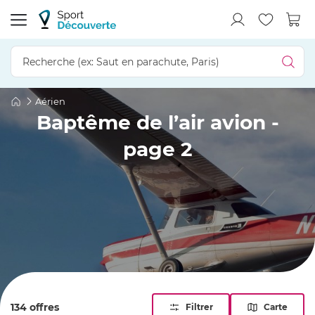
Aérien
Baptême de l’air avion -
page 2
134 offres
Filtrer
Carte